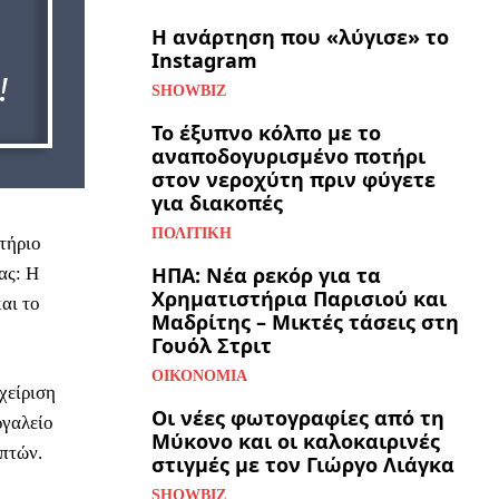
Η ανάρτηση που «λύγισε» το
Instagram
SHOWBIZ
Το έξυπνο κόλπο με το
αναποδογυρισμένο ποτήρι
στον νεροχύτη πριν φύγετε
για διακοπές
ΠΟΛΙΤΙΚΉ
τήριο
ΗΠΑ: Νέα ρεκόρ για τα
ας: Η
Χρηματιστήρια Παρισιού και
αι το
Μαδρίτης – Μικτές τάσεις στη
Γουόλ Στριτ
ΟΙΚΟΝΟΜΊΑ
χείριση
Οι νέες φωτογραφίες από τη
ργαλείο
Μύκονο και οι καλοκαιρινές
επτών.
στιγμές με τον Γιώργο Λιάγκα
SHOWBIZ