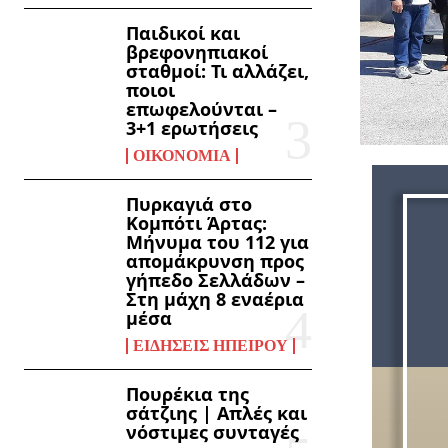
Παιδικοί και
βρεφονηπιακοί
σταθμοί: Τι αλλάζει,
ποιοι
επωφελούνται –
3+1 ερωτήσεις
ΟΙΚΟΝΟΜΊΑ
Πυρκαγιά στο
Κομπότι Άρτας:
Μήνυμα του 112 για
απομάκρυνση προς
γήπεδο Σελλάδων –
Στη μάχη 8 εναέρια
μέσα
ΕΙΔΉΣΕΙΣ ΗΠΕΊΡΟΥ
Πουρέκια της
σάτζιης | Απλές και
νόστιμες συνταγές