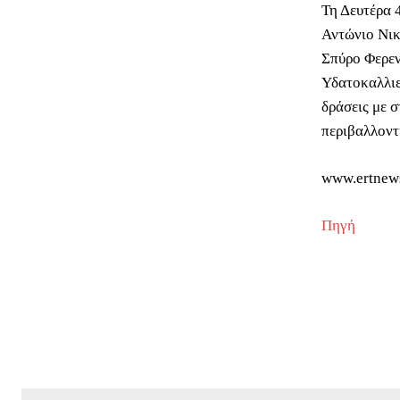
Τη Δευτέρα 
Αντώνιο Νικ
Σπύρο Φερεν
Υδατοκαλλιε
δράσεις με σ
περιβαλλοντ
www.ertnew
Πηγή