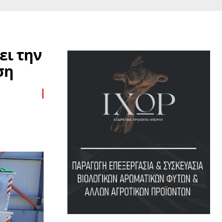
ει την
ση