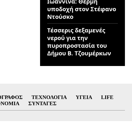
Ιωάννινα: Θερμή
υποδοχή στον Στέφανο
Ντούσκο
Τέσσερις δεξαμενές
νερού για την
πυροπροστασία του
Δήμου Β. Τζουμέρκων
ΟΓΡΆΦΟΣ
ΤΕΧΝΟΛΟΓΊΑ
ΥΓΕΊΑ
LIFE
ΟΝΟΜΊΑ
ΣΥΝΤΑΓΈΣ