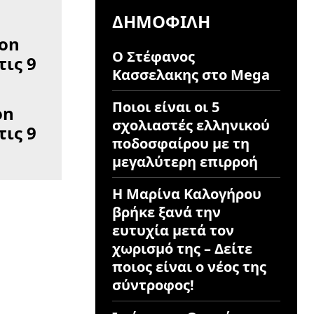
ΔΗΜΟΦΙΛΉ
Ο Στέφανος
Κασσελακης στο Mega
Ποιοι είναι οι 5
on
σχολιαστές ελληνικού
ις 9
ποδοσφαίρου με τη
μεγαλύτερη επιρροή
Η Μαρίνα Καλογήρου
βρήκε ξανά την
ευτυχία μετά τον
χωρισμό της – Δείτε
ποιος είναι ο νέος της
σύντροφος!