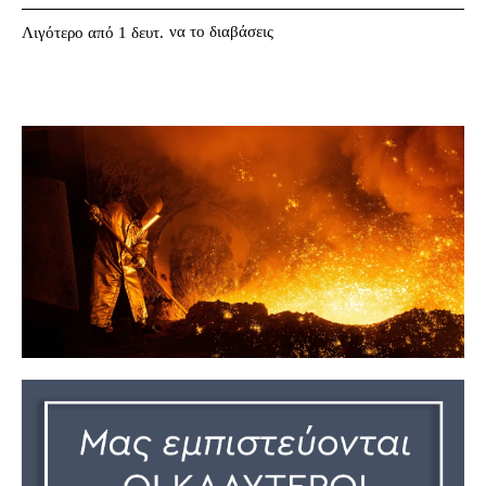
να το διαβάσεις
Λιγότερο από 1
δευτ.