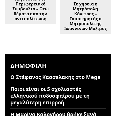
Περιφερειακό
Σε χηρεία η
Συμβούλιο – Οτώ
Μητρόπολη
θέματα από την
Κόνιτσας –
αντιπολίτευση
Τοποτηρητής ο
Μητροπολίτης
Ιωαννίνων Μάξιμος
ΔΗΜΟΦΙΛΉ
Ο Στέφανος Κασσελακης στο Mega
Ποιοι είναι οι 5 σχολιαστές
ελληνικού ποδοσφαίρου με τη
μεγαλύτερη επιρροή
Η Μαρίνα Καλογήρου βρήκε ξανά