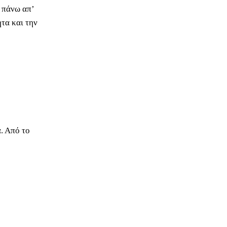
ι πάνω απ’
ητα και την
α. Από το