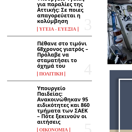
για παραλίες της
Αττικής: Σε ποιες
απαγορεύεται η
κολύμβηση
ΥΓΕΊΑ - ΕΥΕΞΊΑ
Πέθανε στο τιμόνι
68χρονος γιατρός –
Πρόλαβε να
σταματήσει το
όχημά του
ΠΟΛΙΤΙΚΉ
Υπουργείο
Παιδείας:
Ανακοινώθηκαν 95
ειδικότητες και 860
τμήματα των ΣΑΕΚ
– Πότε ξεκινούν οι
αιτήσεις
ΟΙΚΟΝΟΜΊΑ