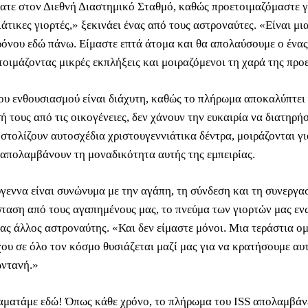
τε στον Διεθνή Διαστημικό Σταθμό, καθώς προετοιμαζόμαστε γι
άτικες γιορτές,» ξεκινάει ένας από τους αστροναύτες. «Είναι μι
ρόνου εδώ πάνω. Είμαστε επτά άτομα και θα απολαύσουμε ο ένας
τοιμάζοντας μικρές εκπλήξεις και μοιραζόμενοι τη χαρά της προ
ου ενθουσιασμού είναι διάχυτη, καθώς το πλήρωμα αποκαλύπτει 
 τους από τις οικογένειες, δεν χάνουν την ευκαιρία να διατηρήσ
 στολίζουν αυτοσχέδια χριστουγεννιάτικα δέντρα, μοιράζονται γι
 απολαμβάνουν τη μοναδικότητα αυτής της εμπειρίας.
γεννα είναι συνώνυμα με την αγάπη, τη σύνδεση και τη συνεργα
ταση από τους αγαπημένους μας, το πνεύμα των γιορτών μας εν
νας άλλος αστροναύτης. «Και δεν είμαστε μόνοι. Μια τεράστια ο
χου σε όλο τον κόσμο θυσιάζεται μαζί μας για να κρατήσουμε αυ
ντανή.»
αματάμε εδώ! Όπως κάθε χρόνο, το πλήρωμα του ISS απολαμβάνε