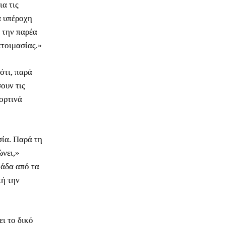
α τις
α υπέροχη
 την παρέα
ετοιμασίας.»
ότι, παρά
ουν τις
ορτινά
σία. Παρά τη
ώνει,»
μάδα από τα
τή την
ι το δικό