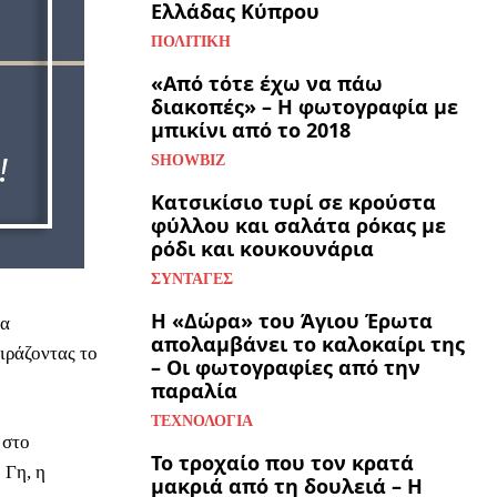
Ελλάδας Κύπρου
ΠΟΛΙΤΙΚΉ
«Από τότε έχω να πάω
διακοπές» – Η φωτογραφία με
μπικίνι από το 2018
SHOWBIZ
Κατσικίσιο τυρί σε κρούστα
φύλλου και σαλάτα ρόκας με
ρόδι και κουκουνάρια
ΣΥΝΤΑΓΈΣ
Η «Δώρα» του Άγιου Έρωτα
να
απολαμβάνει το καλοκαίρι της
ιράζοντας το
– Οι φωτογραφίες από την
παραλία
ΤΕΧΝΟΛΟΓΊΑ
 στο
Το τροχαίο που τον κρατά
 Γη, η
μακριά από τη δουλειά – Η