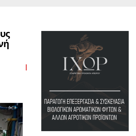
ους
νή