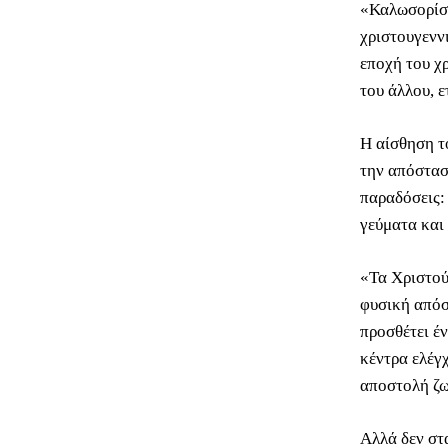
«Καλωσορίσα
χριστουγεννι
εποχή του χ
του άλλου, ε
Η αίσθηση τ
την απόστασή
παραδόσεις:
γεύματα και
«Τα Χριστού
φυσική απόσ
προσθέτει έ
κέντρα ελέγ
αποστολή ζω
Αλλά δεν στ