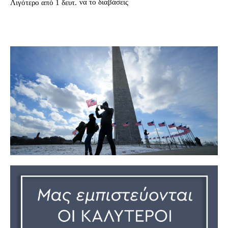
να το διαβάσεις
Λιγότερο από 1
δευτ.