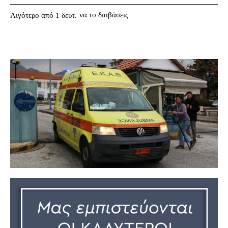
να το διαβάσεις
Λιγότερο από 1
δευτ.