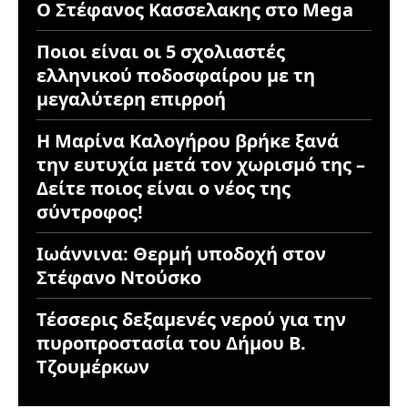
Ο Στέφανος Κασσελακης στο Mega
Ποιοι είναι οι 5 σχολιαστές
ελληνικού ποδοσφαίρου με τη
μεγαλύτερη επιρροή
Η Μαρίνα Καλογήρου βρήκε ξανά
την ευτυχία μετά τον χωρισμό της –
Δείτε ποιος είναι ο νέος της
σύντροφος!
Ιωάννινα: Θερμή υποδοχή στον
Στέφανο Ντούσκο
Τέσσερις δεξαμενές νερού για την
πυροπροστασία του Δήμου Β.
Τζουμέρκων