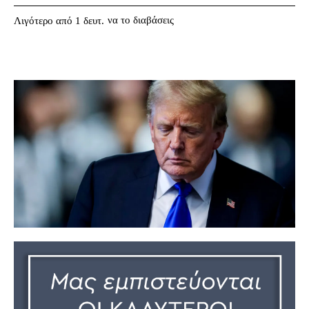
να το διαβάσεις
Λιγότερο από 1
δευτ.