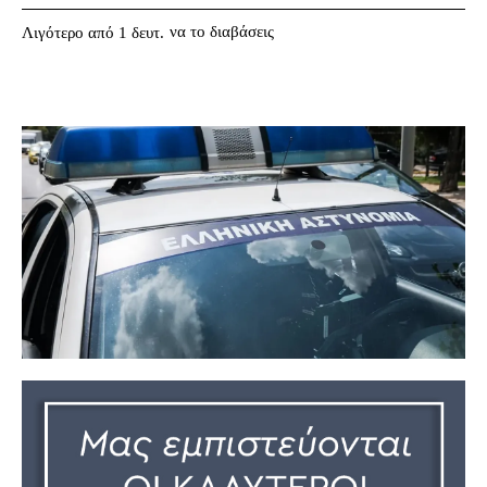
να το διαβάσεις
Λιγότερο από 1
δευτ.