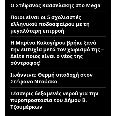
Ο Στέφανος Κασσελακης στο Mega
Ποιοι είναι οι 5 σχολιαστές
ελληνικού ποδοσφαίρου με τη
μεγαλύτερη επιρροή
Η Μαρίνα Καλογήρου βρήκε ξανά
την ευτυχία μετά τον χωρισμό της –
Δείτε ποιος είναι ο νέος της
σύντροφος!
Ιωάννινα: Θερμή υποδοχή στον
Στέφανο Ντούσκο
Τέσσερις δεξαμενές νερού για την
πυροπροστασία του Δήμου Β.
Τζουμέρκων