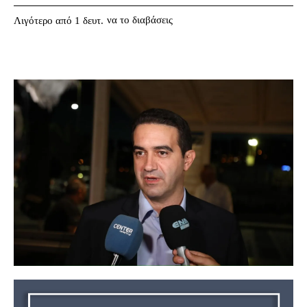
να το διαβάσεις
Λιγότερο από 1
δευτ.