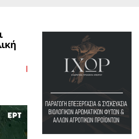
ι
λική