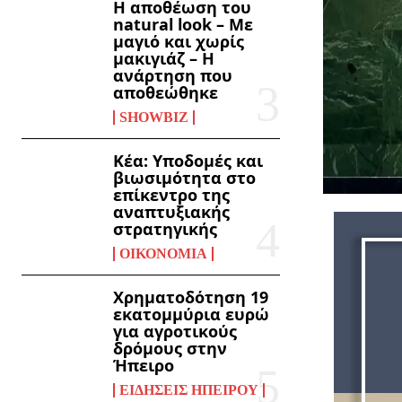
Η αποθέωση του
natural look – Με
μαγιό και χωρίς
μακιγιάζ – Η
ανάρτηση που
αποθεώθηκε
SHOWBIZ
Kέα: Υποδομές και
βιωσιμότητα στο
επίκεντρο της
αναπτυξιακής
στρατηγικής
ΟΙΚΟΝΟΜΊΑ
Χρηματοδότηση 19
εκατομμύρια ευρώ
για αγροτικούς
δρόμους στην
Ήπειρο
ΕΙΔΉΣΕΙΣ ΗΠΕΊΡΟΥ