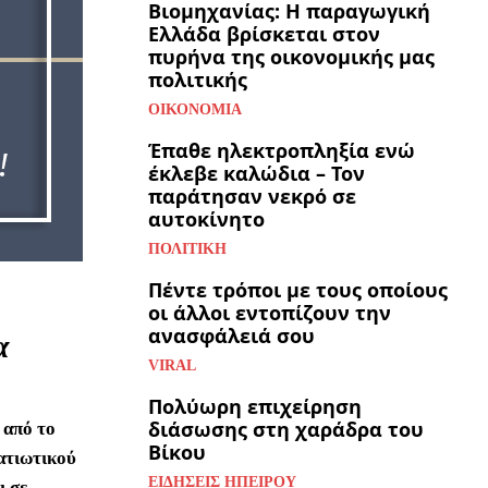
Βιομηχανίας: Η παραγωγική
Ελλάδα βρίσκεται στον
πυρήνα της οικονομικής μας
πολιτικής
ΟΙΚΟΝΟΜΊΑ
Έπαθε ηλεκτροπληξία ενώ
έκλεβε καλώδια – Τον
παράτησαν νεκρό σε
αυτοκίνητο
ΠΟΛΙΤΙΚΉ
Πέντε τρόποι με τους οποίους
οι άλλοι εντοπίζουν την
ανασφάλειά σου
α
VIRAL
Πολύωρη επιχείρηση
διάσωσης στη χαράδρα του
 από το
Βίκου
ατιωτικού
ΕΙΔΉΣΕΙΣ ΗΠΕΊΡΟΥ
ι σε