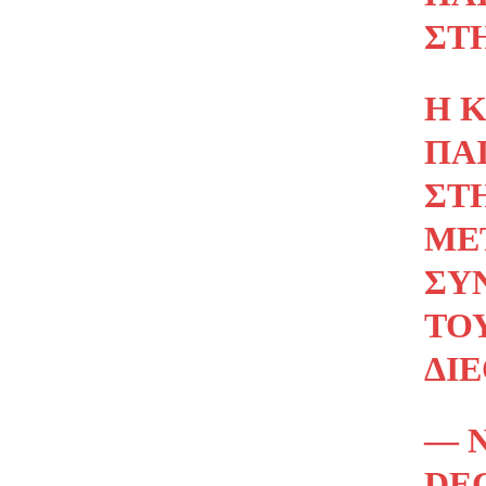
ΣΤ
Η 
ΠΑΊ
ΣΤ
ΜΕ
ΣΥ
ΤΟ
ΔΙ
— 
DEC