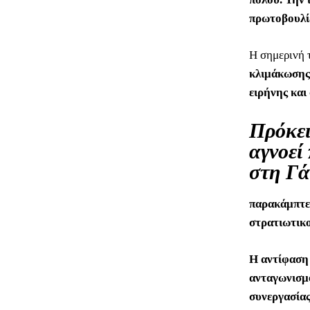
πρωτοβουλίε
Η σημερινή 
κλιμάκωσης 
ειρήνης και
Πρόκει
αγνοεί
στη Γά
παρακάμπτει
στρατιωτικο
Η αντίφαση 
ανταγωνισμο
συνεργασίας