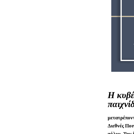
Η κυβέ
παιχνί
μετατρέποντ
Διεθνές Ποι
πόλου. Την 