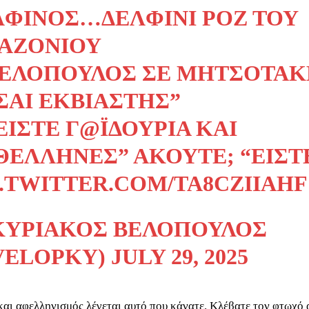
ΛΦΊΝΟΣ…ΔΕΛΦΊΝΙ ΡΟΖ ΤΟΥ
ΑΖΟΝΊΟΥ
ΒΕΛΌΠΟΥΛΟΣ ΣΕ ΜΗΤΣΟΤΆ
ΣΑΙ ΕΚΒΙΑΣΤΉΣ”
ΕΊΣΤΕ Γ@ΪΔΟΎΡΙΑ ΚΑΙ
ΘΈΛΛΗΝΕΣ” ΑΚΟΎΤΕ; “ΕΊΣ
C.TWITTER.COM/TA8CZIIAHF
ΚΥΡΙΆΚΟΣ ΒΕΛΌΠΟΥΛΟΣ
VELOPKY)
JULY 29, 2025
και αφελληνισμός λέγεται αυτό που κάνατε. Κλέβατε τον φτωχό 