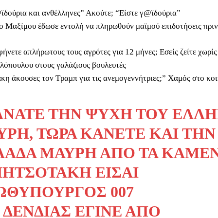
ϊδούρια και ανθέλληνες” Ακούτε; “Είστε γ@ϊδούρια”
ο Μαξίμου έδωσε εντολή να πληρωθούν μαϊμού επιδοτήσεις πριν 
φήνετε απλήρωτους τους αγρότες για 12 μήνες; Εσείς ζείτε χωρίς
λόπουλου στους γαλάζιους βουλευτές
η άκουσες τον Τραμπ για τις ανεμογεννήτριες;” Χαμός στο κ
ΆΝΑΤΕ ΤΗΝ ΨΥΧΉ ΤΟΥ ΈΛΛ
ΎΡΗ, ΤΏΡΑ ΚΆΝΕΤΕ ΚΑΙ ΤΗΝ
ΛΆΔΑ ΜΑΎΡΗ ΑΠΌ ΤΑ ΚΑΜΈΝ
ΜΗΤΣΟΤΆΚΗ ΕΊΣΑΙ
ΩΘΥΠΟΥΡΓΌΣ 007
 ΔΈΝΔΙΑΣ ΈΓΙΝΕ ΑΠΌ