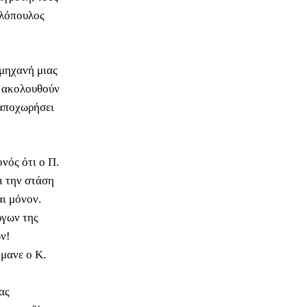
ελόπουλος
ομηχανή μιας
ά ακολουθούν
 αποχωρήσει
νός ότι ο Π.
ι την στάση
ι μόνον.
ργων της
ν!
μανε ο Κ.
ας