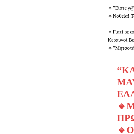
🔹”Είστε γ@
🔹Νοθεία! Τ
🔹Γιατί ρε α
Κεραυνοί Βε
🔹”Μητσοτάκ
“Κ
ΜΑ
ΕΛ
🔹
ΠΡ
🔹Ο