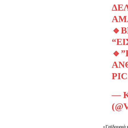
ΔΕ
ΑΜ
🔹
“ΕΊ
🔹”
ΑΝ
PI
— 
(@
«Γαϊδουριά 