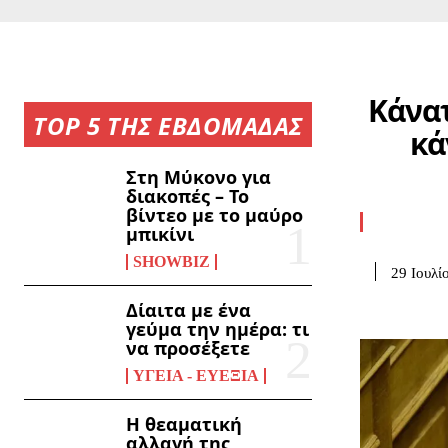
Κάνατ
TOP 5 ΤΗΣ ΕΒΔΟΜΑΔΑΣ
κά
Στη Μύκονο για
διακοπές – Το
βίντεο με το μαύρο
μπικίνι
SHOWBIZ
29 Ιουλί
Δίαιτα με ένα
γεύμα την ημέρα: τι
να προσέξετε
ΥΓΕΊΑ - ΕΥΕΞΊΑ
Η θεαματική
αλλαγή της