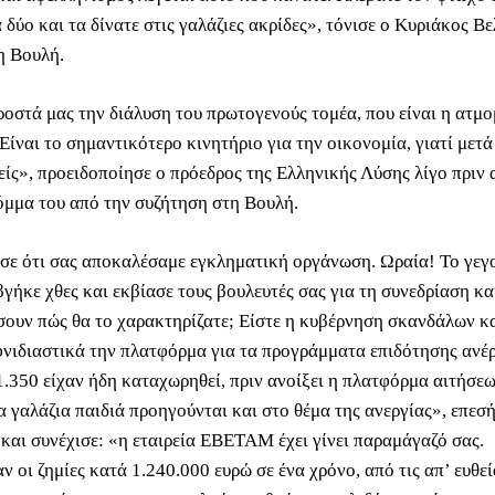
 δύο και τα δίνατε στις γαλάζιες ακρίδες», τόνισε ο Κυριάκος Β
η Βουλή.
οστά μας την διάλυση του πρωτογενούς τομέα, που είναι η ατμ
Είναι το σημαντικότερο κινητήριο για την οικονομία, γιατί μετ
μείς», προειδοποίησε ο πρόεδρος της Ελληνικής Λύσης λίγο πριν
κόμμα του από την συζήτηση στη Βουλή.
σε ότι σας αποκαλέσαμε εγκληματική οργάνωση. Ωραία! Το γεγο
γήκε χθες και εκβίασε τους βουλευτές σας για τη συνεδρίαση κα
σουν πώς θα το χαρακτηρίζατε; Είστε η κυβέρνηση σκανδάλων κα
φνιδιαστικά την πλατφόρμα για τα προγράμματα επιδότησης ανέ
.350 είχαν ήδη καταχωρηθεί, πριν ανοίξει η πλατφόρμα αιτήσεω
 γαλάζια παιδιά προηγούνται και στο θέμα της ανεργίας», επεσή
και συνέχισε: «η εταιρεία ΕΒΕΤΑΜ έχει γίνει παραμάγαζό σας.
 οι ζημίες κατά 1.240.000 ευρώ σε ένα χρόνο, από τις απ’ ευθεί