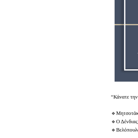
“Κάνατε την
🔹Μητσοτάκ
🔹Ο Δένδιας
🔹Βελόπουλο