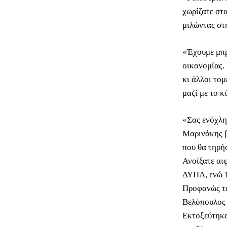
χωρίζατε στα
μιλώντας στ
«Έχουμε μπρ
οικονομίας. 
κι άλλοι το
μαζί με το 
«Σας ενόχλη
Μαρινάκης β
που θα τηρή
Ανοίξατε αι
ΔΥΠΑ, ενώ 1
Προφανώς τα
Βελόπουλος 
Εκτοξεύτηκαν