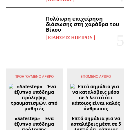
Πολύωρη επιχείρηση
διάσωσης στη χαράδρα του
Βίκου
ΕΙΔΉΣΕΙΣ ΗΠΕΊΡΟΥ
ΠΡΟΗΓΟΎΜΕΝΟ ΆΡΘΡΟ
ΕΠΌΜΕΝΟ ΆΡΘΡΟ
«Safestep» – Ένα
Επτά σημάδια για να
έξυπνο υπόδημα
καταλάβεις μέσα σε 5
πρόληψης
λεπτά ότι κάποιος