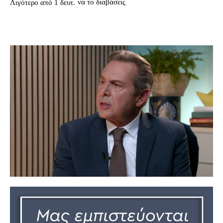
να το διαβάσεις
Λιγότερο από 1
δευτ.