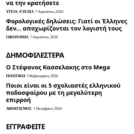
να την κρατήσετε
ΥΓΕΊΑ - ΕΥΕΞΊΑ
7 Αυγούστου, 2026
Φορολογικές δηλώσεις: Γιατί οι Έλληνες
δεν… αποχωρίζονται τον λογιστή τους
ΟΙΚΟΝΟΜΊΑ
7 Αυγούστου, 2026
ΔΗΜΟΦΙΛΈΣΤΕΡΑ
Ο Στέφανος Κασσελακης στο Mega
ΠΟΛΙΤΙΚΉ
3 Φεβρουαρίου, 2026
Ποιοι είναι οι 5 σχολιαστές ελληνικού
ποδοσφαίρου με τη μεγαλύτερη
επιρροή
ΑΘΛΗΤΙΣΜΌΣ
1 Οκτωβρίου, 2024
ΕΓΓΡΑΦΕΊΤΕ