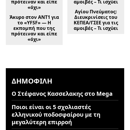
Αγίου Πνεύματος:
Άκυρο στον ΑΝΤ1 για
Διευκρινίσεις του
το «YFSF» — Η
ΚΕΠΕΑ/ΓΣΕΕ για τις
εκπομπή που της
αμοιβές – Τι ισχύει
πρότειναν και είπε
«όχι»
ΔΗΜΟΦΙΛΉ
Ο Στέφανος Κασσελακης στο Mega
Ποιοι είναι οι 5 σχολιαστές
ελληνικού ποδοσφαίρου με τη
μεγαλύτερη επιρροή