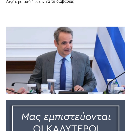
να το διαβάσεις
Λιγότερο από 1
δευτ.