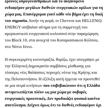
έρευνες υδρογονανθράκων και το αυξανόμενο
ενδιαφέρον μεγάλων διεθνών ενεργειακών ομίλων για τη
χώρα μας. Επανέρχομαι γιατί κάθε νέο βήμα έχει τη δική
του σημασία.
Αυτήν τη φορά, οι Chevron και HELLENiQ
ENERGY υπέβαλαν αίτημα για τη συμμετοχή του
αμερικανικού ενεργειακού κολοσσού στην παραχώρηση
του Block 10, στα ανοιχτά του Κυπαρισσιακού Κόλπου,
στο Νότιο Ιόνιο.
Η συγκεκριμένη κοινοπραξία, θυμίζω, έχει υπογράψει με
την Ελληνική Δημοκρατία συμβάσεις μίσθωσης για
τέσσερις νέες θαλάσσιες περιοχές νότια της Κρήτης και
της Πελοποννήσου. Η εξέλιξη αυτή έρχεται να προστεθεί
σε μια σειρά κινήσεων
που επιβεβαιώνουν ότι η Ελλάδα
αντιμετωπίζεται πλέον ως μια χώρα με σοβαρές
ενεργειακές προοπτικές. Δεν προδικάζει φυσικά κανένα
αποτέλεσμα. Δείχνει όμως ότι το διεθνές ενδιαφέρον όχι