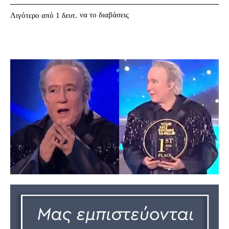
να το διαβάσεις
Λιγότερο από 1
δευτ.