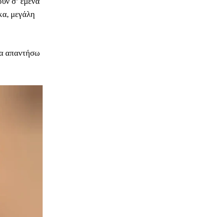
ουν σ’ εμένα
κα, μεγάλη
να απαντήσω