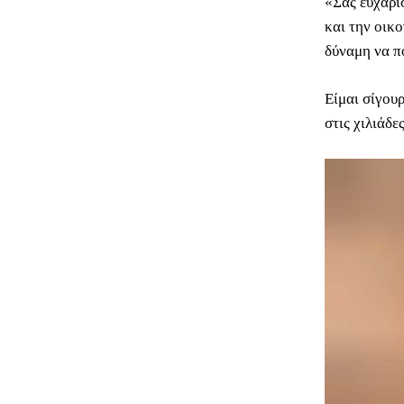
«Σας ευχαρι
και την οικο
δύναμη να π
Είμαι σίγου
στις χιλιάδε