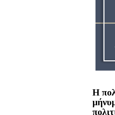
Η πολ
μήνυμ
πολιτ