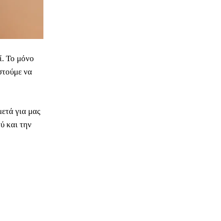
ί. Το μόνο
στούμε να
μετά για μας
ύ και την