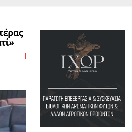
τέρας
ατί»