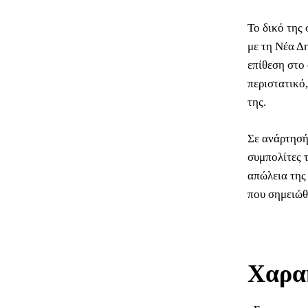
Το δικό της
με τη Νέα Δ
επίθεση στο
περιστατικό
της.
Σε ανάρτησή
συμπολίτες 
απώλεια της 
που σημειώθ
Χαρακ