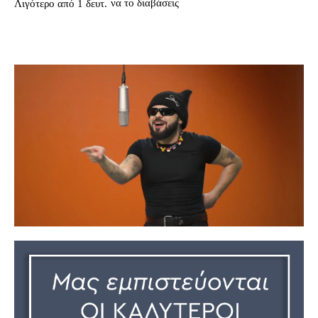
να το διαβάσεις
Λιγότερο από 1
δευτ.