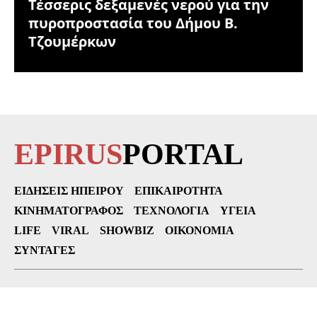
Τέσσερις δεξαμενές νερού για την
πυροπροστασία του Δήμου Β.
Τζουμέρκων
EPIRUS
PORTAL
ΕΙΔΉΣΕΙΣ ΗΠΕΊΡΟΥ
ΕΠΙΚΑΙΡΌΤΗΤΑ
ΚΙΝΗΜΑΤΟΓΡΆΦΟΣ
ΤΕΧΝΟΛΟΓΊΑ
ΥΓΕΊΑ
LIFE
VIRAL
SHOWBIZ
ΟΙΚΟΝΟΜΊΑ
ΣΥΝΤΑΓΈΣ