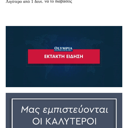
να το διαβάσεις
Λιγότερο από 1
δευτ.