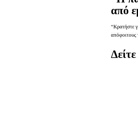
από ε
“Κρατήστε γ
απόφοιτους 
Δείτε