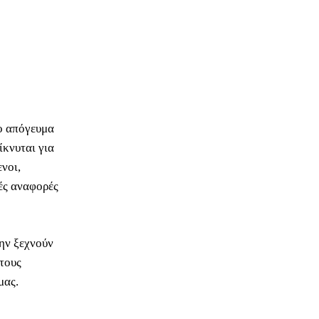
ο απόγευμα
ίκνυται για
νοι,
ές αναφορές
ην ξεχνούν
 τους
μας.