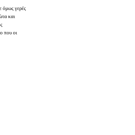
ε όμως γερές
ώτα και
ός
ο που οι