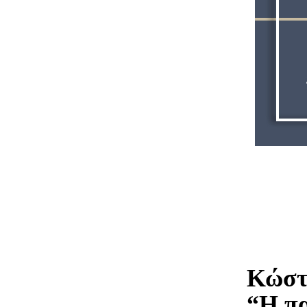
Κώστ
“Η πα