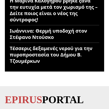
Η Μαρίνα Καλογήρου βρήκε ξανά
την ευτυχία μετά τον χωρισμό της –
Δείτε ποιος είναι ο νέος της
σύντροφος!
Ιωάννινα: Θερμή υποδοχή στον
Στέφανο Ντούσκο
Τέσσερις δεξαμενές νερού για την
πυροπροστασία του Δήμου Β.
Τζουμέρκων
EPIRUS
PORTAL