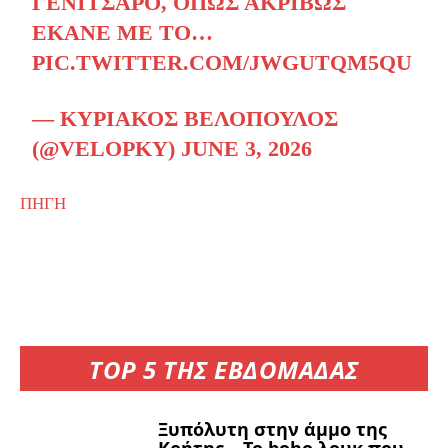
ΓΕΝΊΤΣΑΡΟ, ΌΠΩΣ ΑΚΡΙΒΏΣ
ΈΚΑΝΕ ΜΕ ΤΟ…
PIC.TWITTER.COM/JWGUTQM5QU
— ΚΥΡΙΆΚΟΣ ΒΕΛΌΠΟΥΛΟΣ
(@VELOPKY)
JUNE 3, 2026
ΠΗΓΗ
TOP 5 ΤΗΣ ΕΒΔΟΜΑΔΑΣ
Ξυπόλυτη στην άμμο της
Κρήτης – Το boho λουκ που