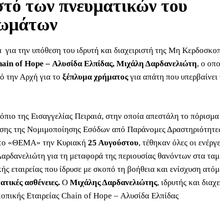
τό των πνευματικών του
ιωμάτων
α για την υπόθεση του ιδρυτή και διαχειριστή της Μη Κερδοσκο
ain of Hope – Αλυσίδα Ελπίδας, Μιχάλη Δαρδανελιώτη
, ο οπ
ό την Αρχή για το
ξέπλυμα χρήματος
για απάτη που υπερβαίνει 
όπιο της Εισαγγελίας Πειραιά, στην οποία απεστάλη το πόρισμα
ης της Νομιμοποίησης Εσόδων από Παράνομες Δραστηριότητες
 το «ΘΕΜΑ» την Κυριακή
25 Αυγούστου
, τέθηκαν όλες οι ενέργε
Δαρδανελιώτη για τη μεταφορά της περιουσίας θανόντων στα ταμ
ής εταιρείας που ίδρυσε με σκοπό τη βοήθεια και ενίσχυση ατό
ατικές ασθένειες.
Ο
Μιχάλης Δαρδανελιώτης
, ιδρυτής και διαχ
πικής Εταιρείας Chain of Hope – Αλυσίδα Ελπίδας