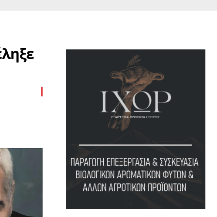
έληξε