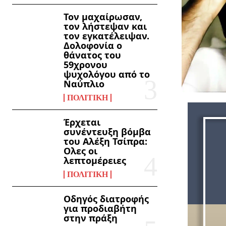
Τον μαχαίρωσαν,
τον λήστεψαν και
τον εγκατέλειψαν.
Δολοφονία ο
θάνατος του
59χρονου
ψυχολόγου από το
Ναύπλιο
ΠΟΛΙΤΙΚΉ
Έρχεται
συνέντευξη βόμβα
του Αλέξη Τσίπρα:
Ολες οι
λεπτομέρειες
ΠΟΛΙΤΙΚΉ
Οδηγός διατροφής
για προδιαβήτη
στην πράξη