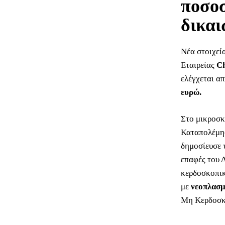
ποσοσ
δικα
Νέα στοιχεί
Εταιρείας
Ch
ελέγχεται απ
ευρώ.
Στο μικροσκ
Καταπολέμησ
δημοσίευσε
επαφές του 
κερδοσκοπικ
με
νεοπλασμ
Μη Κερδοσκο