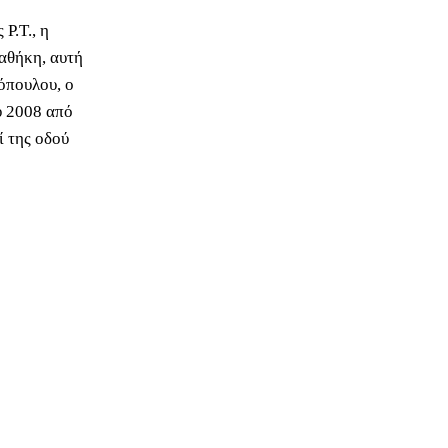
Ρ.Τ., η
ιαθήκη, αυτή
όπουλου, ο
υ 2008 από
πί της οδού