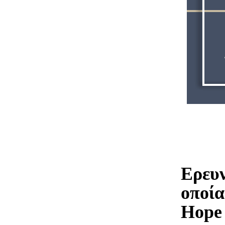
Ερευν
οποία
Hope 