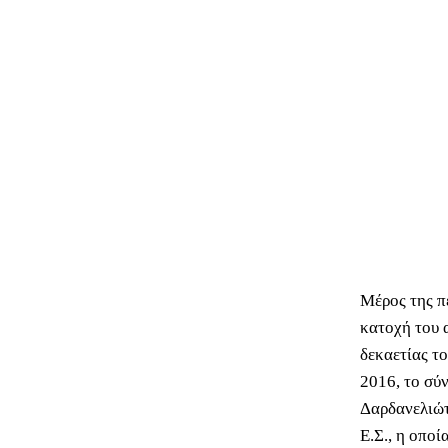
Μέρος της π
κατοχή του 
δεκαετίας τ
2016, το σύ
Δαρδανελιώτ
Ε.Σ., η οποί