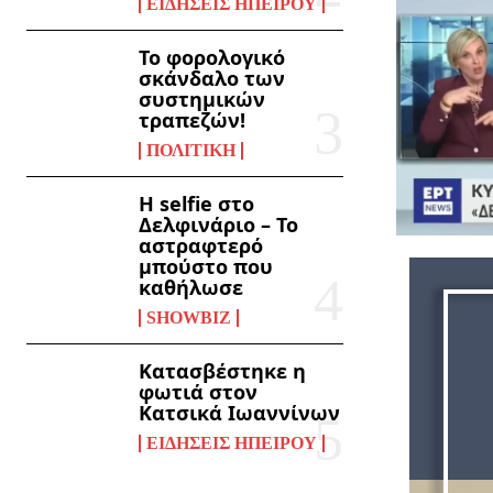
ΕΙΔΉΣΕΙΣ ΗΠΕΊΡΟΥ
Το φορολογικό
σκάνδαλο των
συστημικών
τραπεζών!
ΠΟΛΙΤΙΚΉ
Η selfie στο
Δελφινάριο – Το
αστραφτερό
μπούστο που
καθήλωσε
SHOWBIZ
Κατασβέστηκε η
φωτιά στον
Κατσικά Ιωαννίνων
ΕΙΔΉΣΕΙΣ ΗΠΕΊΡΟΥ