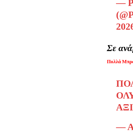
— 
(@
202
Σε ανά
Πολλά Μπρά
ΠΟ
ΟΛ
ΆΞΙ
— 