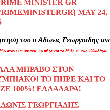
PRIME MINISTER GR
PRIMEMINISTERGR)
MAY 24,
6
ρτηση του ο Αδωνις Γεωργιαδης αν
βο στον Ολυμπιακό! Το πήρε και το άξιζε 100%! Ελλαδάρα!
ΛΛΆ ΜΠΡΆΒΟ ΣΤΟΝ
ΥΜΠΙΑΚΌ! ΤΟ ΠΉΡΕ ΚΑΙ ΤΟ
ΖΕ 100%! ΕΛΛΑΔΆΡΑ!
ΆΔΩΝΙΣ ΓΕΩΡΓΙΆΔΗΣ