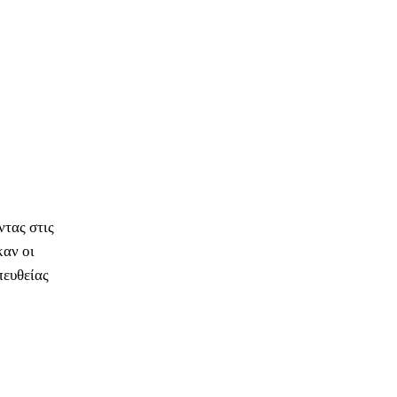
ντας στις
καν οι
πευθείας