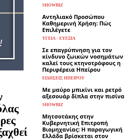
SHOWBIZ
Αντηλιακό Προσώπου
Καθημερινή Χρήση: Πώς
Επιλέγετε
ΥΓΕΊΑ - ΕΥΕΞΊΑ
Σε επαγρύπνηση για τον
κίνδυνο ζωικών νοσημάτων
καλεί τους κτηνοτρόφους η
Περιφέρεια Ηπείρου
ΕΙΔΉΣΕΙΣ ΗΠΕΊΡΟΥ
Με μαύρο μπικίνι και ρετρό
ν
αξεσουάρ δίπλα στην πισίνα
ύλας
SHOWBIZ
Μητσοτάκης στην
ώρες
Κυβερνητική Επιτροπή
Βιομηχανίας: Η παραγωγική
ξαχθεί
Ελλάδα βρίσκεται στον