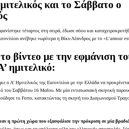
ημιτελικός και το Σάββατο ο
ός
φανίστηκε τέταρτος στη σειρά, έδωσε σόου και καταχειροκροτή
urovision ανέβηκε νωρίτερα η Βίκυ Λέανδρος με το «L’amour es
 το βίντεο με την εφμάνιση τ
Α’ ημιτελικό:
ε ο Α’ Ημιτελικός της Eurovision με την Ελλάδα να προκρίνετα
κό του Σαββάτου 16 Μαΐου. Με μία εντυπωσιακή σκηνική παρου
ούδησε το Ferto, κατακτώντας τη σκηνή του Διαγωνισμού Τραγο
αν η πρώτη χώρα που εξασφάλισε την πρόκριση σε μία βραδι
Ακύλας, όπως και τα υπόλοιπα μέλη της ελληνικής αποστολής, ξέ