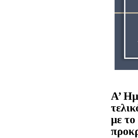
Α’ Ημ
τελικ
με το
προκρ