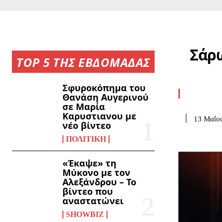
Σάρω
TOP 5 ΤΗΣ ΕΒΔΟΜΑΔΑΣ
Σφυροκόπημα του
Θανάση Αυγερινού
σε Μαρία
Καρυστιανου με
13 Μαΐο
νέο βίντεο
ΠΟΛΙΤΙΚΉ
«Έκαψε» τη
Μύκονο με τον
Αλεξάνδρου – Το
βίντεο που
αναστατώνει
SHOWBIZ