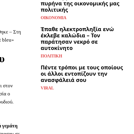
πυρήνα της οικονομικής μας
πολιτικής
ΟΙΚΟΝΟΜΊΑ
Έπαθε ηλεκτροπληξία ενώ
θηκε – Στη
έκλεβε καλώδια – Τον
t bleu»
παράτησαν νεκρό σε
αυτοκίνητο
ου
ΠΟΛΙΤΙΚΉ
Πέντε τρόποι με τους οποίους
οι άλλοι εντοπίζουν την
ανασφάλειά σου
ι στον
VIRAL
σία ο
υδιού.
ά γεμάτη
σπασαν σε