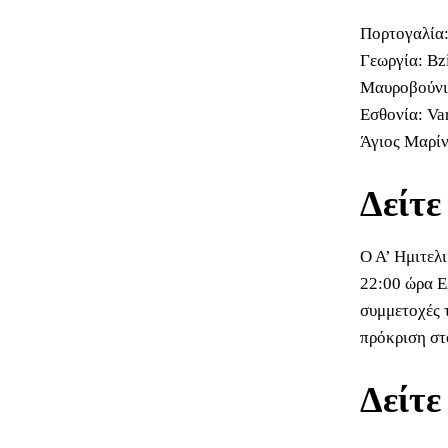
Πορτογαλία:
Γεωργία: Bz
Μαυροβούνιο
Εσθονία: Van
Άγιος Μαρίν
Δείτε
Ο Α’ Ημιτελ
22:00 ώρα Ε
συμμετοχές τ
πρόκριση στ
Δείτε