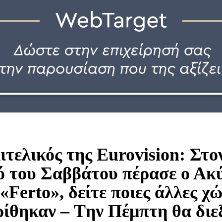
ιτελικός της Eurovision: Στο
ό του Σαββάτου πέρασε ο Ακ
 «Ferto», δείτε ποιες άλλες χ
ίθηκαν – Tην Πέμπτη θα διε