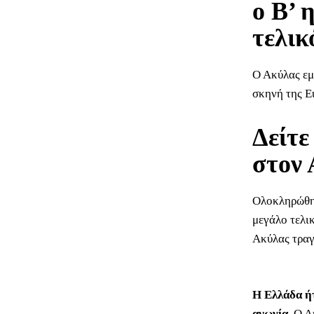
ο Β’ 
τελικ
Ο Ακύλας εμ
σκηνή της E
Δείτε
στον 
Ολοκληρώθηκ
μεγάλο τελι
Ακύλας τραγ
Η Ελλάδα ήτ
αγωνία
. Ο 