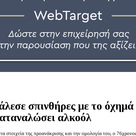
λεσε σπινθήρες με το όχημά 
καταναλώσει αλκοόλ
τα στοιχεία της προανάκρισης και την ομολογία του, ο 76χρονο