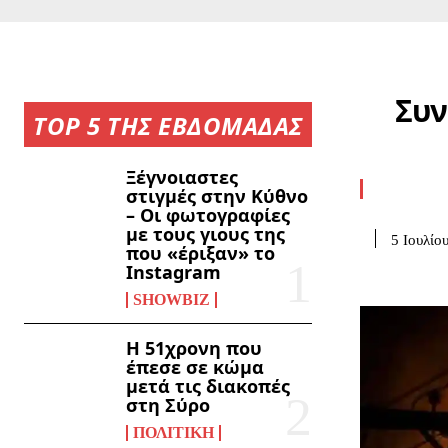
Συν
TOP 5 ΤΗΣ ΕΒΔΟΜΑΔΑΣ
Ξέγνοιαστες
στιγμές στην Κύθνο
– Οι φωτογραφίες
με τους γιους της
5 Ιουλίο
που «έριξαν» το
Instagram
SHOWBIZ
Η 51χρονη που
έπεσε σε κώμα
μετά τις διακοπές
στη Σύρο
ΠΟΛΙΤΙΚΉ