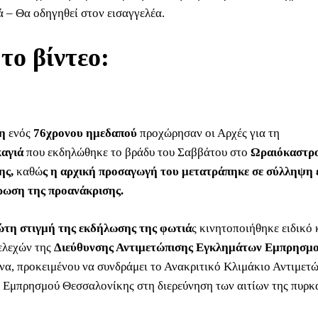
ά – Θα οδηγηθεί στον εισαγγελέα.
 το βίντεο:
η
ενός
76χρονου ημεδαπού
προχώρησαν οι Αρχές για τη
αγιά
που εκδηλώθηκε το βράδυ του Σαββάτου στο
Ωραιόκαστρ
ης,
καθώ
ς η αρχική προσαγωγή του μετατράπηκε σε σύλληψη 
ρωση της προανάκρισης.
ώτη στιγμή της εκδήλωσης της φωτιά
ς κινητοποιήθηκε ειδικό 
ελεχών της
Διεύθυνσης Αντιμετώπισης Εγκλημάτων Εμπρησμ
να, προκειμένου να συνδράμει το Ανακριτικό Κλιμάκιο Αντιμετ
Εμπρησμού Θεσσαλονίκης στη διερεύνηση των αιτίων της πυρκα