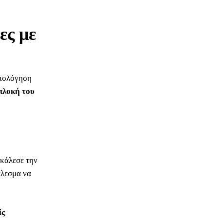
ες με
ξιολόγηση
πλοκή του
οκάλεσε την
έλεσμα να
ίς