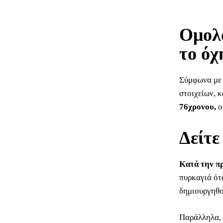
Ομολό
το όχ
Σύμφωνα με 
στοιχείων, 
76χρονου,
ο
Δείτε
Κατά την π
πυρκαγιά ότ
δημιουργηθο
Παράλληλα, 