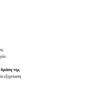
ος
χών.
 δράση της
α εξιχνίαση