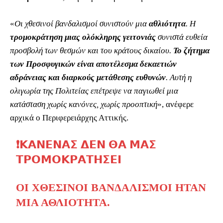
«
Οι χθεσινοί βανδαλισμοί συνιστούν μια
αθλιότητα
. Η
τρομοκράτηση μιας ολόκληρης γειτονιάς
συνιστά ευθεία
προσβολή των θεσμών και του κράτους δικαίου.
Το ζήτημα
των Προσφυγικών είναι αποτέλεσμα δεκαετιών
αδράνειας και διαρκούς μετάθεσης ευθυνών
. Αυτή η
ολιγωρία της Πολιτείας επέτρεψε να παγιωθεί μια
κατάσταση χωρίς κανόνες, χωρίς προοπτική
», ανέφερε
αρχικά ο Περιφερειάρχης Αττικής.
❗️𝝟𝝖𝝢𝝚𝝢𝝖𝝨 𝝙𝝚𝝢 𝝝𝝖 𝝡𝝖𝝨
𝝩𝝦𝝤𝝡𝝤𝝟𝝦𝝖𝝩𝝜𝝨𝝚𝝞
ΟΙ ΧΘΕΣΙΝΟΊ ΒΑΝΔΑΛΙΣΜΟΊ ΉΤΑΝ
ΜΙΑ ΑΘΛΙΌΤΗΤΑ.