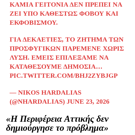
ΚΑΜΊΑ ΓΕΙΤΟΝΙΆ ΔΕΝ ΠΡΈΠΕΙ ΝΑ
ΖΕΙ ΥΠΌ ΚΑΘΕΣΤΏΣ ΦΌΒΟΥ ΚΑΙ
ΕΚΦΟΒΙΣΜΟΎ.
ΓΙΑ ΔΕΚΑΕΤΊΕΣ, ΤΟ ΖΉΤΗΜΑ ΤΩΝ
ΠΡΟΣΦΥΓΙΚΏΝ ΠΑΡΈΜΕΝΕ ΧΩΡΊΣ
ΛΎΣΗ. ΕΜΕΊΣ ΕΠΙΛΈΞΑΜΕ ΝΑ
ΚΑΤΑΘΈΣΟΥΜΕ ΔΗΜΌΣΙΑ…
PIC.TWITTER.COM/BHJ2ZYBJGP
— NIKOS HARDALIAS
(@NHARDALIAS)
JUNE 23, 2026
«Η Περιφέρεια Αττικής δεν
δημιούργησε το πρόβλημα»