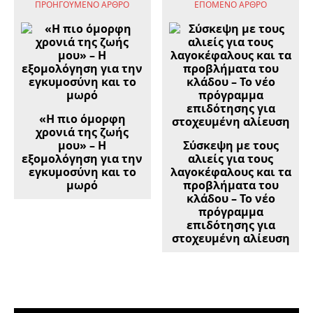
ΠΡΟΗΓΟΎΜΕΝΟ ΆΡΘΡΟ
ΕΠΌΜΕΝΟ ΆΡΘΡΟ
«Η πιο όμορφη
χρονιά της ζωής
μου» – Η
Σύσκεψη με τους
εξομολόγηση για την
αλιείς για τους
εγκυμοσύνη και το
λαγοκέφαλους και τα
μωρό
προβλήματα του
κλάδου – Το νέο
πρόγραμμα
επιδότησης για
στοχευμένη αλίευση