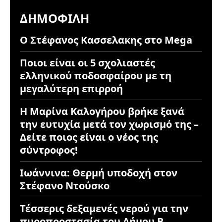
ΔΗΜΟΦΙΛΉ
Ο Στέφανος Κασσελακης στο Mega
Ποιοι είναι οι 5 σχολιαστές
ελληνικού ποδοσφαίρου με τη
μεγαλύτερη επιρροή
Η Μαρίνα Καλογήρου βρήκε ξανά
την ευτυχία μετά τον χωρισμό της –
Δείτε ποιος είναι ο νέος της
σύντροφος!
Ιωάννινα: Θερμή υποδοχή στον
Στέφανο Ντούσκο
Τέσσερις δεξαμενές νερού για την
πυροπροστασία του Δήμου Β.