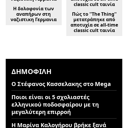
Η δολοφονία των
αναπήρων στη
Πώς το ''The Thing''
ναζιστικη Γερμανια
μετατράπηκε από
αποτυχία σε all-time
classic cult ταινία
ΔΗΜΟΦΙΛΉ
Ο Στέφανος Κασσελακης στο Mega
Ποιοι είναι οι 5 σχολιαστές
ελληνικού ποδοσφαίρου με τη
μεγαλύτερη επιρροή
Η Μαρίνα Καλογήρου βρήκε ξανά