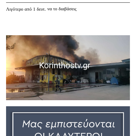
να το διαβάσεις
Λιγότερο από 1
δευτ.