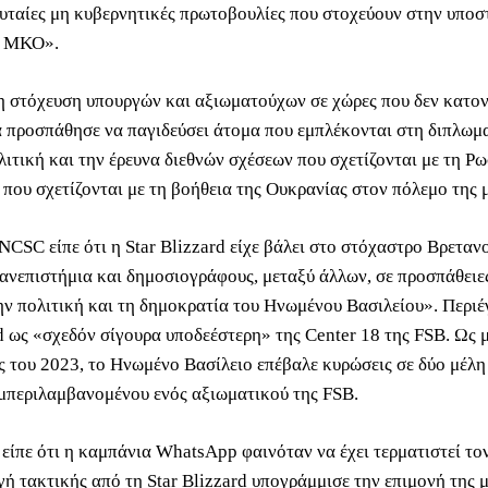
λευταίες μη κυβερνητικές πρωτοβουλίες που στοχεύουν στην υποσ
ν ΜΚΟ».
η στόχευση υπουργών και αξιωματούχων σε χώρες που δεν κατον
α προσπάθησε να παγιδεύσει άτομα που εμπλέκονται στη διπλωμα
λιτική και την έρευνα διεθνών σχέσεων που σχετίζονται με τη Ρ
 που σχετίζονται με τη βοήθεια της Ουκρανίας στον πόλεμο της 
NCSC είπε ότι η Star Blizzard είχε βάλει στο στόχαστρο Βρεταν
πανεπιστήμια και δημοσιογράφους, μεταξύ άλλων, σε προσπάθειε
ην πολιτική και τη δημοκρατία του Ηνωμένου Βασιλείου». Περιέ
rd ως «σχεδόν σίγουρα υποδεέστερη» της Center 18 της FSB. Ως 
 του 2023, το Ηνωμένο Βασίλειο επέβαλε κυρώσεις σε δύο μέλη 
υμπεριλαμβανομένου ενός αξιωματικού της FSB.
 είπε ότι η καμπάνια WhatsApp φαινόταν να έχει τερματιστεί το
γή τακτικής από τη Star Blizzard υπογράμμισε την επιμονή της 