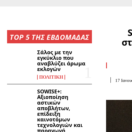
S
TOP 5 ΤΗΣ ΕΒΔΟΜΑΔΑΣ
στ
Σάλος με την
εγκύκλιο που
αναβλύζει άρωμα
εκλογών
ΠΟΛΙΤΙΚΉ
17 Ιανου
SOWISE+:
Αξιοποίηση
αστικών
αποβλήτων,
επίδειξη
καινοτόμων
τεχνολογιών και
παραγωγή