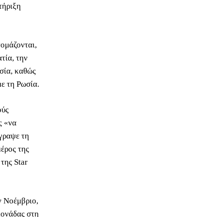
τήριξη
ομάζονται,
τία, την
ωσία, καθώς
με τη Ρωσία.
ούς
ς «να
γραψε τη
μέρος της
της Star
ν Νοέμβριο,
μονάδας στη