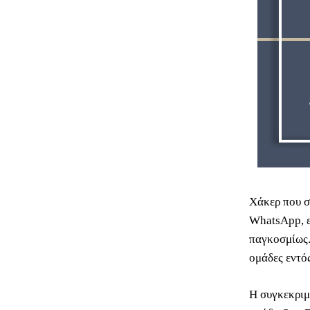
Χάκερ που σ
WhatsApp, ε
παγκοσμίως.
ομάδες εντό
Η συγκεκριμ