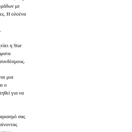
ομάδων με
ες. Η ολοένα
.
εύει η Star
ύματα
 συνδέσμους.
ναι μια
αι ο
ηθεί για να
γαριασμό σας
αίνοντας