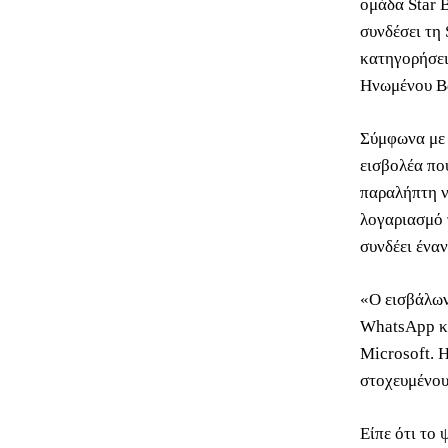
ομάδα Star 
συνδέσει τη 
κατηγορήσει
Ηνωμένου Βα
Σύμφωνα με 
εισβολέα πο
παραλήπτη ν
λογαριασμό 
συνδέει ένα
«Ο εισβάλων
WhatsApp κα
Microsoft. Η
στοχευμένο
Είπε ότι το