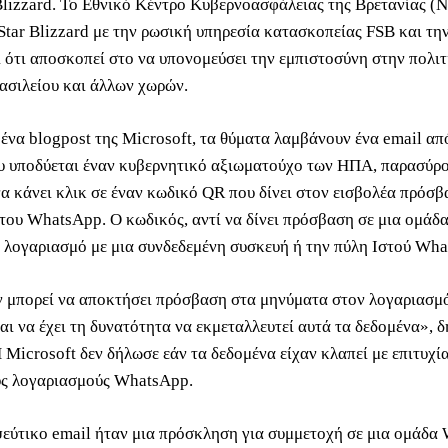
Blizzard. Το Εθνικό Κέντρο Κυβερνοασφάλειας της Βρετανίας (
Star Blizzard με την ρωσική υπηρεσία κατασκοπείας FSB και την
 ότι αποσκοπεί στο να υπονομεύσει την εμπιστοσύνη στην πολιτ
σιλείου και άλλων χωρών.
ένα blogpost της Microsoft, τα θύματα λαμβάνουν ένα email απ
υ υποδύεται έναν κυβερνητικό αξιωματούχο των ΗΠΑ, παρασύρο
α κάνει κλικ σε έναν κωδικό QR που δίνει στον εισβολέα πρόσβ
του WhatsApp. Ο κωδικός, αντί να δίνει πρόσβαση σε μια ομάδ
ν λογαριασμό με μια συνδεδεμένη συσκευή ή την πύλη Ιστού Wh
 μπορεί να αποκτήσει πρόσβαση στα μηνύματα στον λογαριασμ
ι να έχει τη δυνατότητα να εκμεταλλευτεί αυτά τα δεδομένα», 
 Microsoft δεν δήλωσε εάν τα δεδομένα είχαν κλαπεί με επιτυχί
υς λογαριασμούς WhatsApp.
 ψεύτικο email ήταν μια πρόσκληση για συμμετοχή σε μια ομάδ