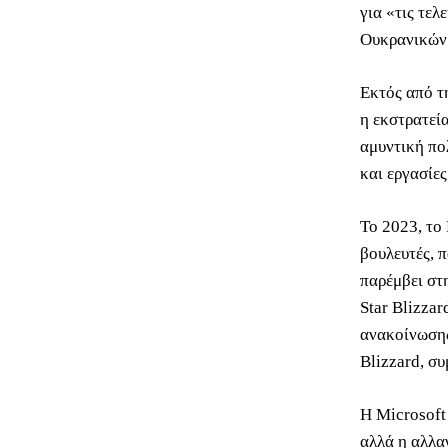
για «τις τε
Ουκρανικώ
Εκτός από τ
η εκστρατεί
αμυντική πο
και εργασίες
Το 2023, το 
βουλευτές, 
παρέμβει στ
Star Blizza
ανακοίνωσης
Blizzard, σ
Η Microsoft
αλλά η αλλα