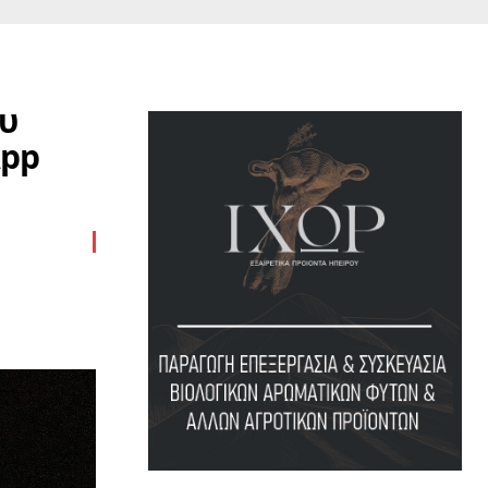
ου
App