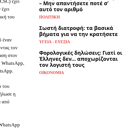
NCSC) έχει
– Μην απαντήσετε ποτέ σ’
αυτό τον αριθμό
 έχει
ική του
ΠΟΛΙΤΙΚΉ
Σωστή διατροφή: τα βασικά
βήματα για να την κρατήσετε
ό έναν
ΥΓΕΊΑ - ΕΥΕΞΊΑ
ντας τον
Φορολογικές δηλώσεις: Γιατί οι
αση στον
Έλληνες δεν… αποχωρίζονται
α WhatsApp,
τον λογιστή τους
atsApp.
ΟΙΚΟΝΟΜΊΑ
ό του
δήλωσε η
α από
α WhatsApp