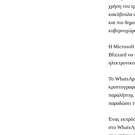
χρήση του s
κακόβουλα e
και πιο δημ
κυβερνοχώρο
Η Microsoft
Blizzard να
ηλεκτρονικο
Το WhatsApp
κρυπτογραφη
παραλήπτης 
παραδώσει τ
Ένας εκπρόσ
στο WhatsAp