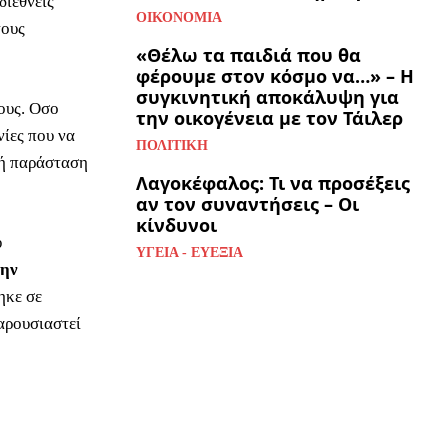
διεθνείς
ΟΙΚΟΝΟΜΊΑ
τους
«Θέλω τα παιδιά που θα
φέρουμε στον κόσμο να…» – Η
συγκινητική αποκάλυψη για
ους. Οσο
την οικογένεια με τον Τάιλερ
νίες που να
ΠΟΛΙΤΙΚΉ
κή παράσταση
Λαγοκέφαλος: Τι να προσέξεις
αν τον συναντήσεις – Οι
κίνδυνοι
υ
ΥΓΕΊΑ - ΕΥΕΞΊΑ
ην
ηκε σε
αρουσιαστεί