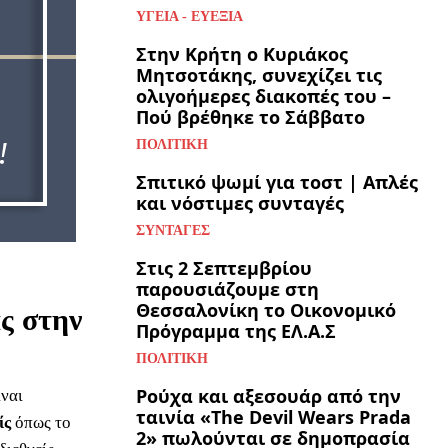
ΥΓΕΊΑ - ΕΥΕΞΊΑ
Στην Κρήτη ο Κυριάκος
Μητσοτάκης, συνεχίζει τις
ολιγοήμερες διακοπές του –
Πού βρέθηκε το Σάββατο
ΠΟΛΙΤΙΚΉ
Σπιτικό ψωμί για τοστ | Απλές
και νόστιμες συνταγές
ΣΥΝΤΑΓΈΣ
Στις 2 Σεπτεμβρίου
παρουσιάζουμε στη
Θεσσαλονίκη το Οικονομικό
ς στην
Πρόγραμμα της ΕΛ.Α.Σ
ΠΟΛΙΤΙΚΉ
Ρούχα και αξεσουάρ από την
ίναι
ταινία «The Devil Wears Prada
ίς
όπως το
2» πωλούνται σε δημοπρασία