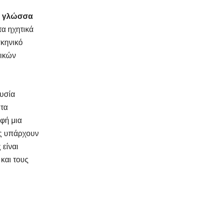
ή γλώσσα
τα ηχητικά
σκηνικό
τικών
ουσία
 τα
αφή μια
ές υπάρχουν
 είναι
 και τους