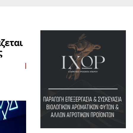
ζεται
ς