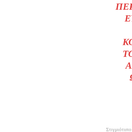
ΠΕ
Ε
Κ
Τ
Α
Στιγμιότυπο