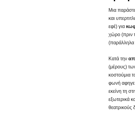
Μια παράστα
και υπερτιτλ
εφέ) για
κωφ
χώρο (πριν 
(παράλληλα 
Κατά την
απ
(μέρους) τω
κοστούμια τ
φωνή αφηγεί
εκείνη τη στ
εξωτερικά κα
θεατρικούς δ