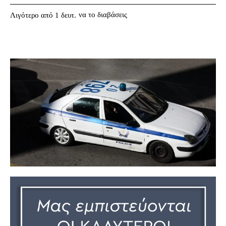
να το διαβάσεις
Λιγότερο από 1
δευτ.