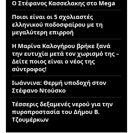
Ο Στέφανος Κασσελακης στο Mega
Ποιοι είναι οι 5 σχολιαστές
ελληνικού ποδοσφαίρου με τη
μεγαλύτερη επιρροή
Η Μαρίνα Καλογήρου βρήκε ξανά
την ευτυχία μετά τον χωρισμό της –
Δείτε ποιος είναι ο νέος της
σύντροφος!
Ιωάννινα: Θερμή υποδοχή στον
Στέφανο Ντούσκο
Τέσσερις δεξαμενές νερού για την
πυροπροστασία του Δήμου Β.
Τζουμέρκων