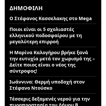
ΔΗΜΟΦΙΛΉ
Ο Στέφανος Κασσελακης στο Mega
Ποιοι είναι οι 5 σχολιαστές
ελληνικού ποδοσφαίρου με τη
μεγαλύτερη επιρροή
Η Μαρίνα Καλογήρου βρήκε ξανά
την ευτυχία μετά τον χωρισμό της –
Δείτε ποιος είναι ο νέος της
σύντροφος!
Ιωάννινα: Θερμή υποδοχή στον
Στέφανο Ντούσκο
Τέσσερις δεξαμενές νερού για την
πυροπροστασία του Δήμου Β.