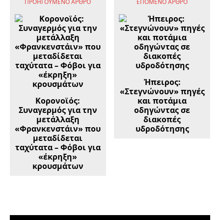
ΠΡΟΗΓΟΎΜΕΝΟ ΆΡΘΡΟ
ΕΠΌΜΕΝΟ ΆΡΘΡΟ
Ήπειρος:
«Στεγνώνουν» πηγές
Κορονοϊός:
και ποτάμια
Συναγερμός για την
οδηγώντας σε
μετάλλαξη
διακοπές
«Φρανκενστάιν» που
υδροδότησης
μεταδίδεται
ταχύτατα – Φόβοι για
«έκρηξη»
κρουσμάτων