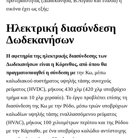
προτεραιότητας (Δωδεκάνησα, Β.Αιγαίο και Ιταλία) η
εικόνα έχει ως εξής:
Ηλεκτρική διασύνδεση
Δωδεκανήσων
Η αφετηρία της ηλεκτρικής διασύνδεσης των
Δωδεκανήσων είναι η Κόρινθος, από όπου θα
πραγματοποιηθεί η σύνδεση με
την Κω, μέσω
καλωδιακού συστήματος υψηλής τάσης συνεχούς
ρεύματος (HVDC), μήκους 430 χλμ (420 χλμ υποβρύχιο
τμήμα και 10 χλμ χερσαίο). Το έργο προβλέπει επίσης τη
διασύνδεση της Κω με την Ρόδο, μέσω τριών υποβρύχιων
καλωδίων υψηλής τάσης εναλλασσόμενου ρεύματος
(HVAC), μήκους 100 χιλιομέτρων περίπου και της Ρόδου
με την Κάρπαθο, με ένα υποβρύχιο καλώδιο αντίστοιχης