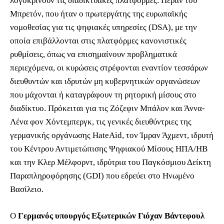
λογοκρίνουν τις διαδικτυακές πλατφόρμες. Πέραν του
Μπρετόν, που ήταν ο πρωτεργάτης της ευρωπαϊκής
νομοθεσίας για τις ψηφιακές υπηρεσίες (DSA), με την
οποία επιβάλλονται στις πλατφόρμες κανονιστικές
ρυθμίσεις, όπως να επισημαίνουν προβληματικά
περιεχόμενα, οι κυρώσεις στρέφονται εναντίον τεσσάρων
διευθυντών και ιδρυτών μη κυβερνητικών οργανώσεων
που μάχονται ή καταγράφουν τη ρητορική μίσους στο
διαδίκτυο. Πρόκειται για τις Ζόζεφιν Μπάλον και Άννα-
Λένα φον Χόντεμπεργκ, τις γενικές διευθύντριες της
γερμανικής οργάνωσης HateAid, τον Ίμραν Άχμεντ, ιδρυτή
του Κέντρου Αντιμετώπισης Ψηφιακού Μίσους ΗΠΑ/ΗΒ
και την Κλερ Μέλφορντ, ιδρύτρια του Παγκόσμιου Δείκτη
Παραπληροφόρησης (GDI) που εδρεύει στο Ηνωμένο
Βασίλειο.
Ο
Γερμανός υπουργός Εξωτερικών Γιόχαν Βάντεφουλ