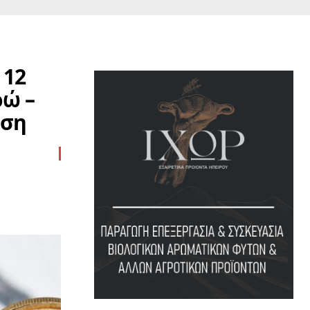
 12
ρώ –
ωση