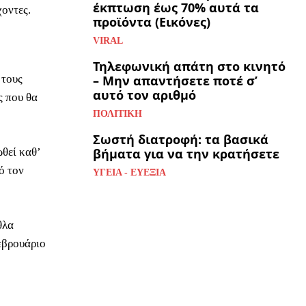
έκπτωση έως 70% αυτά τα
χοντες.
προϊόντα (Εικόνες)
VIRAL
Τηλεφωνική απάτη στο κινητό
 τους
– Μην απαντήσετε ποτέ σ’
αυτό τον αριθμό
ς που θα
ΠΟΛΙΤΙΚΉ
Σωστή διατροφή: τα βασικά
θεί καθ’
βήματα για να την κρατήσετε
ό τον
ΥΓΕΊΑ - ΕΥΕΞΊΑ
θλα
εβρουάριο