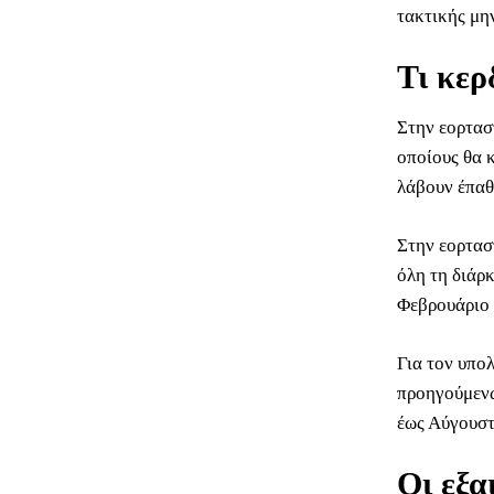
τακτικής μη
Τι κερ
Στην εορτασ
οποίους θα κ
λάβουν έπαθ
Στην εορτασ
όλη τη διάρκ
Φεβρουάριο 
Για τον υπο
προηγούμενω
έως Αύγουστ
Οι εξα