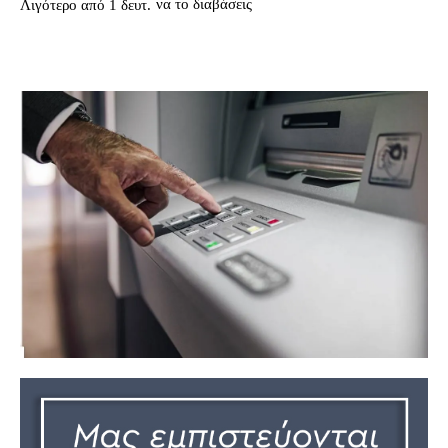
να το διαβάσεις
Λιγότερο από 1
δευτ.