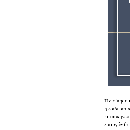
Η διοίκηση 
η διαδικασί
κατασκηνωτι
επιταγών (v