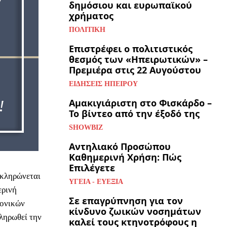
δημόσιου και ευρωπαϊκού
χρήματος
ΠΟΛΙΤΙΚΉ
Επιστρέφει ο πολιτιστικός
θεσμός των «Ηπειρωτικών» –
Πρεμιέρα στις 22 Αυγούστου
ΕΙΔΉΣΕΙΣ ΗΠΕΊΡΟΥ
Αμακιγιάριστη στο Φισκάρδο –
Το βίντεο από την έξοδό της
SHOWBIZ
Αντηλιακό Προσώπου
Καθημερινή Χρήση: Πώς
Επιλέγετε
οκληρώνεται
ΥΓΕΊΑ - ΕΥΕΞΊΑ
ερινή
Σε επαγρύπνηση για τον
ρονικών
κίνδυνο ζωικών νοσημάτων
κληρωθεί την
καλεί τους κτηνοτρόφους η