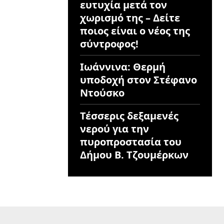
ευτυχία μετά τον
χωρισμό της – Δείτε
ποιος είναι ο νέος της
σύντροφος!
Ιωάννινα: Θερμή
υποδοχή στον Στέφανο
Ντούσκο
Τέσσερις δεξαμενές
νερού για την
πυροπροστασία του
Δήμου Β. Τζουμέρκων