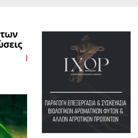
 των
ώσεις