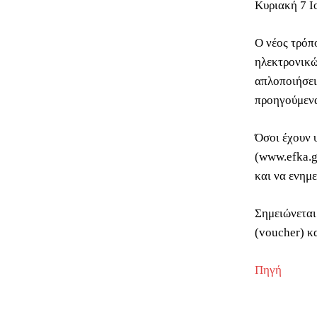
Κυριακή 7 Ι
Ο νέος τρόπ
ηλεκτρονικώ
απλοποιήσει
προηγούμενα
Όσοι έχουν 
(www.efka.g
και να ενημ
Σημειώνεται
(voucher) κ
Πηγή