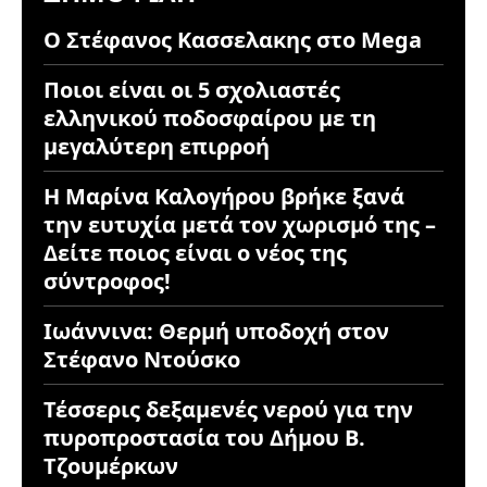
Ο Στέφανος Κασσελακης στο Mega
Ποιοι είναι οι 5 σχολιαστές
ελληνικού ποδοσφαίρου με τη
μεγαλύτερη επιρροή
Η Μαρίνα Καλογήρου βρήκε ξανά
την ευτυχία μετά τον χωρισμό της –
Δείτε ποιος είναι ο νέος της
σύντροφος!
Ιωάννινα: Θερμή υποδοχή στον
Στέφανο Ντούσκο
Τέσσερις δεξαμενές νερού για την
πυροπροστασία του Δήμου Β.
Τζουμέρκων