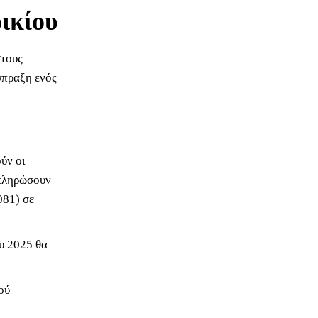
οικίου
στους
σπραξη ενός
ύν οι
μπληρώσουν
081) σε
ου 2025 θα
ού