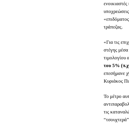
ενοικιαστές 
υποχρεώσεις
«επιδόματος
τράπεζας.
«Για τις επι
στέγης μέσα
τιμολογίου 
του 5% (π.χ
επεσήμανε χ
Κυριάκος Πι
Το μέτρο αυ
αντιπαραβολ
τις καταναλ
“τσουχτερά”