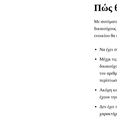
Πώς θ
Με αυτόματο
δικαιούχους 
ενοικίου θα 
Να έχει 
Μέχρι τις
δικαιούχ
τον αριθμ
περίπτωση
Ακόμη και
έχουν την
Δεν έχει
χαρακτήρ