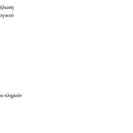
 δήλωση
ογικού
που πληρούν