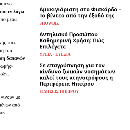
ριμένες
Αμακιγιάριστη στο Φισκάρδο –
του εν λόγω
Το βίντεο από την έξοδό της
ρόπο μέσω
SHOWBIZ
Αντηλιακό Προσώπου
Καθημερινή Χρήση: Πώς
κής τους
Επιλέγετε
ση του
ΥΓΕΊΑ - ΕΥΕΞΊΑ
τωση δαπανών
Σε επαγρύπνηση για τον
ηρωμής»
κίνδυνο ζωικών νοσημάτων
κών,
καλεί τους κτηνοτρόφους η
Περιφέρεια Ηπείρου
ΕΙΔΉΣΕΙΣ ΗΠΕΊΡΟΥ
 γίνουν με
μένων από
ούν