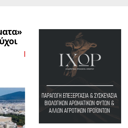
ματα»
ύχοι