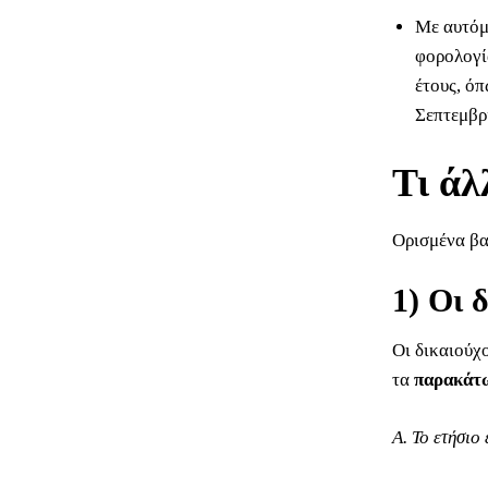
Με αυτόμ
φορολογί
έτους, όπ
Σεπτεμβρί
Τι άλ
Ορισμένα βα
1) Οι 
Οι δικαιούχο
τα
παρακάτω
Α. Το ετήσιο