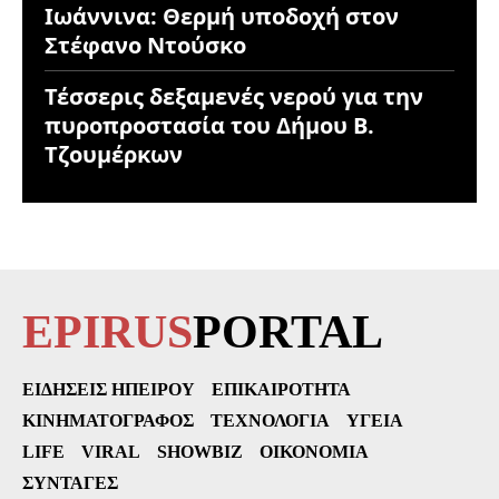
Ιωάννινα: Θερμή υποδοχή στον
Στέφανο Ντούσκο
Τέσσερις δεξαμενές νερού για την
πυροπροστασία του Δήμου Β.
Τζουμέρκων
EPIRUS
PORTAL
ΕΙΔΉΣΕΙΣ ΗΠΕΊΡΟΥ
ΕΠΙΚΑΙΡΌΤΗΤΑ
ΚΙΝΗΜΑΤΟΓΡΆΦΟΣ
ΤΕΧΝΟΛΟΓΊΑ
ΥΓΕΊΑ
LIFE
VIRAL
SHOWBIZ
ΟΙΚΟΝΟΜΊΑ
ΣΥΝΤΑΓΈΣ