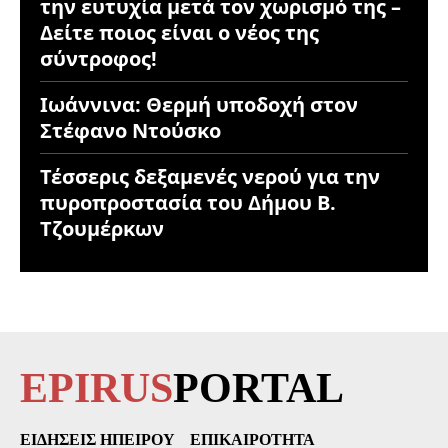
την ευτυχία μετά τον χωρισμό της –
Δείτε ποιος είναι ο νέος της
σύντροφος!
Ιωάννινα: Θερμή υποδοχή στον
Στέφανο Ντούσκο
Τέσσερις δεξαμενές νερού για την
πυροπροστασία του Δήμου Β.
Τζουμέρκων
EPIRUS
PORTAL
ΕΙΔΉΣΕΙΣ ΗΠΕΊΡΟΥ
ΕΠΙΚΑΙΡΌΤΗΤΑ