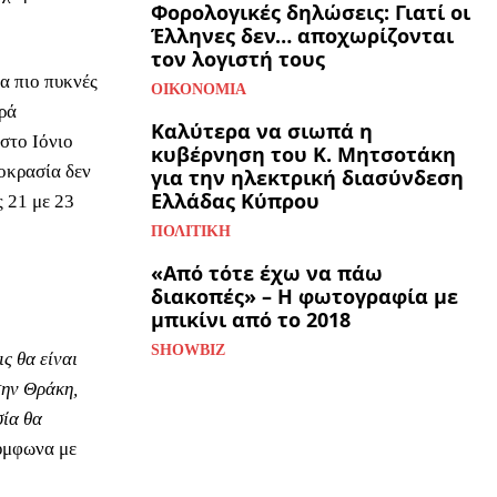
Φορολογικές δηλώσεις: Γιατί οι
Έλληνες δεν… αποχωρίζονται
τον λογιστή τους
α πιο πυκνές
ΟΙΚΟΝΟΜΊΑ
ορά
Καλύτερα να σιωπά η
 στο Ιόνιο
κυβέρνηση του Κ. Μητσοτάκη
μοκρασία δεν
για την ηλεκτρική διασύνδεση
Ελλάδας Κύπρου
ς 21 με 23
ΠΟΛΙΤΙΚΉ
«Από τότε έχω να πάω
διακοπές» – Η φωτογραφία με
μπικίνι από το 2018
SHOWBIZ
ς θα είναι
την Θράκη,
σία θα
ύμφωνα με