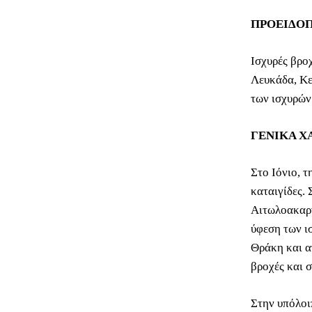
ΠΡΟΕΙΔΟΠ
Ισχυρές βροχ
Λευκάδα, Κε
των ισχυρών
ΓΕΝΙΚΑ Χ
Στο Ιόνιο, τ
καταιγίδες. 
Αιτωλοακαρν
ύφεση των ι
Θράκη και α
βροχές και σ
Στην υπόλοι