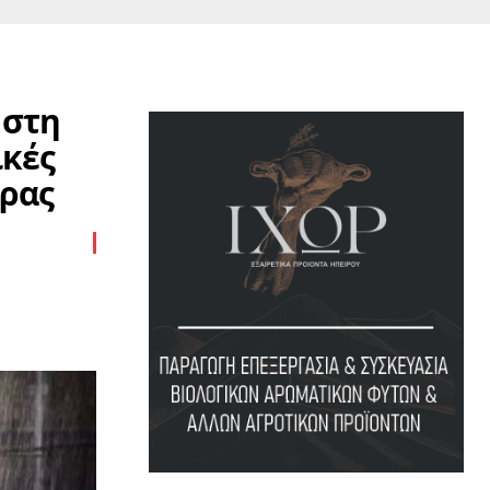
 στη
ικές
ώρας