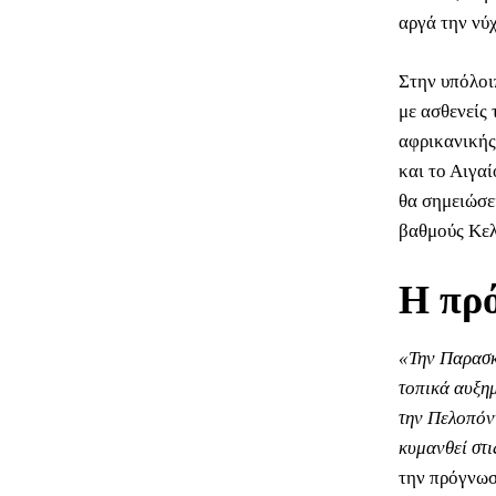
αργά την νύχ
Στην υπόλοι
με ασθενείς
αφρικανικής 
και το Αιγα
θα σημειώσε
βαθμούς Κελ
Η πρ
«Την Παρασκε
τοπικά αυξημ
την Πελοπόνν
κυμανθεί στ
την πρόγνωσ