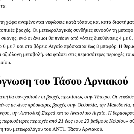
τα.
πη χώρα αναμένονται νεφώσεις κατά τόπους και κατά διαστήματ
 τοπικές βροχές. Οι μετεωρολογικές συνθήκες ευνοούν τη μεταφ
σκόνης, ενώ οι άνεμοι θα πνέουν από νότιες διευθύνσεις 4 με 6,
ίο 6 με 7 και στο βόρειο Αιγαίο πρόσκαιρα έως 8 μποφόρ. Η θερ
ι αξιόλογη μεταβολή. Θα φτάσει στις περισσότερες περιοχές του
σίου.
όγνωση του Τάσου Αρνιακού
υή θα συνεχιστούν οι βροχές πρωτίστως στην Ήπειρο. Οι νεφώσει
ένες με λίγες πρόσκαιρες βροχές στην Θεσσαλία, την Μακεδονία, 
ησο, την Ανατολική Στερεά και το Ανατολικό Αιγαίο. Η θερμοκρα
ις περισσότερες περιοχές από 21 έως τους 23 βαθμούς Κελσίου»
σ
η του μετεωρολόγου του ANT1, Τάσου Αρνιακού.