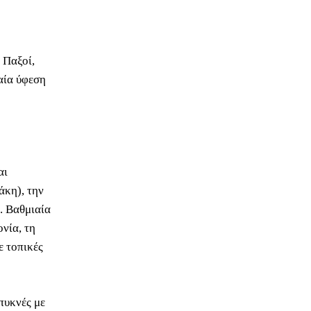
 Παξοί,
αία ύφεση
αι
άκη), την
. Βαθμιαία
νία, τη
ε τοπικές
πυκνές με