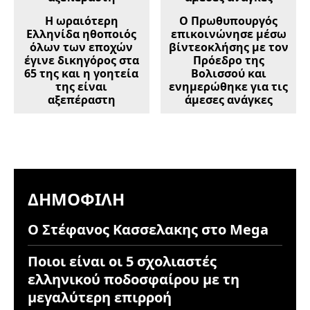
Η ωραιότερη
Ο Πρωθυπουργός
Ελληνίδα ηθοποιός
επικοινώνησε μέσω
όλων των εποχών
βίντεοκλήσης με τον
έγινε δικηγόρος στα
Πρόεδρο της
65 της και η γοητεία
Βολισσού και
της είναι
ενημερώθηκε για τις
αξεπέραστη
άμεσες ανάγκες
ΔΗΜΟΦΙΛΉ
Ο Στέφανος Κασσελακης στο Mega
Ποιοι είναι οι 5 σχολιαστές
ελληνικού ποδοσφαίρου με τη
μεγαλύτερη επιρροή