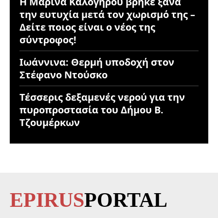
Η Μαρίνα Καλογήρου βρήκε ξανά
την ευτυχία μετά τον χωρισμό της –
Δείτε ποιος είναι ο νέος της
σύντροφος!
Ιωάννινα: Θερμή υποδοχή στον
Στέφανο Ντούσκο
Τέσσερις δεξαμενές νερού για την
πυροπροστασία του Δήμου Β.
Τζουμέρκων
EPIRUS
PORTAL