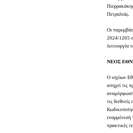
Πιερρακάκης
Πετραλιάς.
Οι παρεμβάσ
2024/1265 σ
λειτουργία 
ΝΕΟΣ ΕΘΝ
Ο ισχύων Εθ
απηχεί τις π
αναμόρφωσης
τις διεθνείς
Κωδικοποίησ
εναρμόνισή 
πρακτικές τ