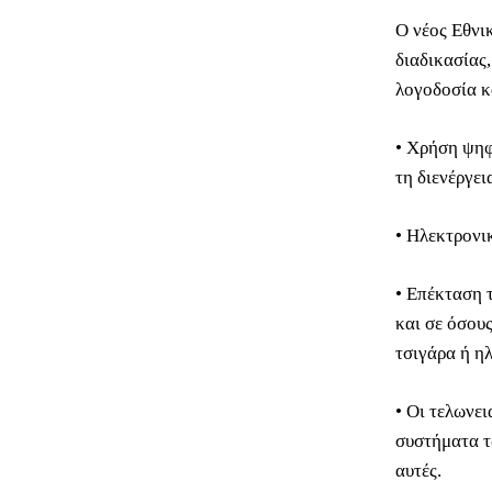
Ο νέος Εθνι
διαδικασίας
λογοδοσία κ
• Χρήση ψηφ
τη διενέργει
• Ηλεκτρονι
• Επέκταση 
και σε όσου
τσιγάρα ή η
• Οι τελωνε
συστήματα τ
αυτές.