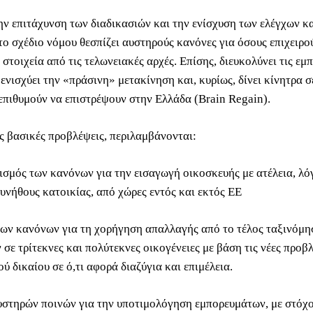
ην επιτάχυνση των διαδικασιών και την ενίσχυση των ελέγχων κα
το σχέδιο νόμου θεσπίζει αυστηρούς κανόνες για όσους επιχειρο
τοιχεία από τις τελωνειακές αρχές. Επίσης, διευκολύνει τις εμ
ενισχύει την «πράσινη» μετακίνηση και, κυρίως, δίνει κίνητρα σ
 επιθυμούν να επιστρέψουν στην Ελλάδα (Brain Regain).
ς βασικές προβλέψεις, περιλαμβάνονται:
ισμός των κανόνων για την εισαγωγή οικοσκευής με ατέλεια, λό
υνήθους κατοικίας, από χώρες εντός και εκτός ΕΕ
των κανόνων για τη χορήγηση απαλλαγής από το τέλος ταξινόμη
σε τρίτεκνες και πολύτεκνες οικογένειες με βάση τις νέες προβ
ύ δικαίου σε ό,τι αφορά διαζύγια και επιμέλεια.
υστηρών ποινών για την υποτιμολόγηση εμπορευμάτων, με στόχο