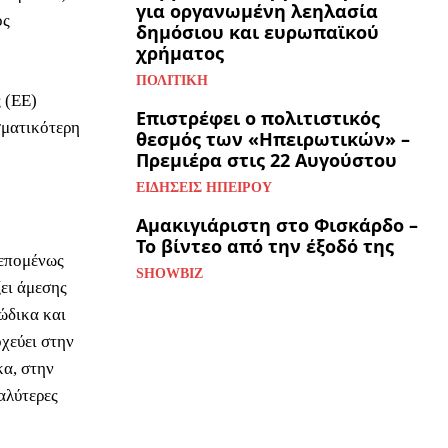
για οργανωμένη λεηλασία
ος
δημόσιου και ευρωπαϊκού
χρήματος
ΠΟΛΙΤΙΚΉ
 (ΕΕ)
Επιστρέφει ο πολιτιστικός
σματικότερη
θεσμός των «Ηπειρωτικών» –
Πρεμιέρα στις 22 Αυγούστου
ΕΙΔΉΣΕΙΣ ΗΠΕΊΡΟΥ
Αμακιγιάριστη στο Φισκάρδο –
Το βίντεο από την έξοδό της
 επομένως
SHOWBIZ
ζει άμεσης
ώδικα και
οχεύει στην
κα, στην
αλύτερες