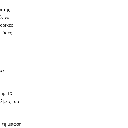
ι της
ύν να
πορικές
ε όσες
γω
σης ΙΧ
λέψεις του
 τη μείωση