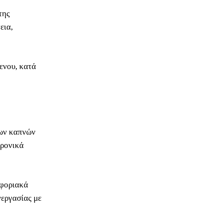
της
εια,
ενου, κατά
νων καπνών
τρονικά
οφοριακά
εργασίας με