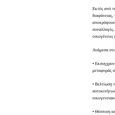
Εκτός από τ
διαφάνειας, 
αποκρύψουν σ
συναλλαγές, 
οικογένειες
Ανάμεσα στι
• Εκσυγχρον
μεταφοράς σ
• Βελτίωση 
αυτοκινήτων 
οικογενειακο
• Θέσπιση α