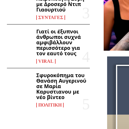
με Δροσερό Ντιπ
Γιαουρτιού
ΣΥΝΤΑΓΈΣ
Γιατί οι έξυπνοι
άνθρωποι συχνά
αμφιβάλλουν
περισσότερο για
τον εαυτό τους
VIRAL
Σφυροκόπημα του
Θανάση Αυγερινού
σε Μαρία
Καρυστιανου με
νέο βίντεο
ΠΟΛΙΤΙΚΉ