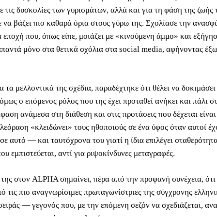
 τις δυσκολίες των γυρισμάτων, αλλά και για τη φάση της ζωής 
ε να βάζει πιο καθαρά όρια στους γύρω της. Σχολίασε την ανασφ
α εποχή που, όπως είπε, μοιάζει με «κινούμενη άμμο» και εξήγησ
 απαντά μόνο στα θετικά σχόλια στα social media, αφήνοντας έξω
 τα μελλοντικά της σχέδια, παραδέχτηκε ότι θέλει να δοκιμάσει
μως ο επόμενος ρόλος που της έχει προταθεί ανήκει και πάλι σ
ίφαση ανάμεσα στη διάθεση και στις προτάσεις που δέχεται είναι
ηλεόραση «κλειδώνει» τους ηθοποιούς σε ένα ύφος όταν αυτοί έχ
σε αυτό — και ταυτόχρονα του γιατί η ίδια επιλέγει σταθερότητα
ου εμπιστεύεται, αντί για ριψοκίνδυνες μεταγραφές.
της στον ALPHA σημαίνει, πέρα από την προφανή συνέχεια, ότι
πό τις πιο αναγνωρίσιμες πρωταγωνίστριες της σύγχρονης ελλην
σειράς — γεγονός που, με την επόμενη σεζόν να σχεδιάζεται, αν