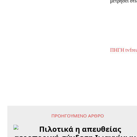
μετρήσει στι
ΠΗΓΗ tvfre
ΠΡΟΗΓΟΎΜΕΝΟ ΆΡΘΡΟ