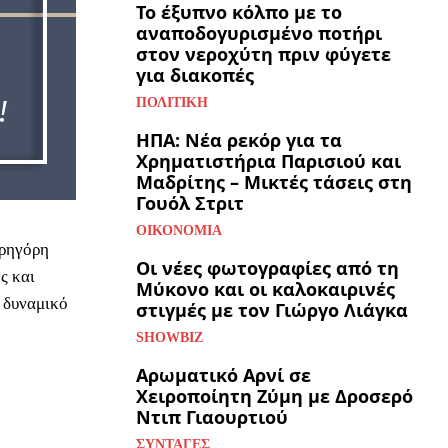
Το έξυπνο κόλπο με το
αναποδογυρισμένο ποτήρι
στον νεροχύτη πριν φύγετε
για διακοπές
ΠΟΛΙΤΙΚΉ
ΗΠΑ: Νέα ρεκόρ για τα
Χρηματιστήρια Παρισιού και
Μαδρίτης – Μικτές τάσεις στη
Γουόλ Στριτ
ΟΙΚΟΝΟΜΊΑ
Γρηγόρη
Οι νέες φωτογραφίες από τη
ς και
Μύκονο και οι καλοκαιρινές
 δυναμικό
στιγμές με τον Γιώργο Λιάγκα
SHOWBIZ
Αρωματικό Αρνί σε
Χειροποίητη Ζύμη με Δροσερό
Ντιπ Γιαουρτιού
ΣΥΝΤΑΓΈΣ