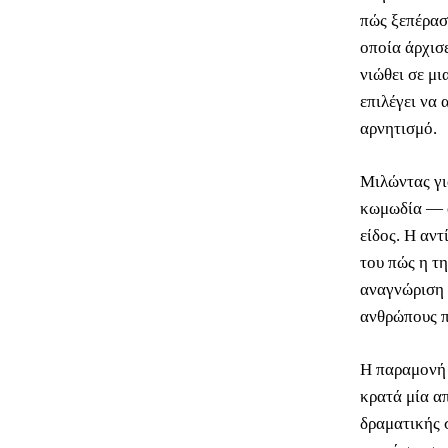
πώς ξεπέρασε
οποία άρχισ
νιώθει σε μι
επιλέγει να
αρνητισμό.
Μιλώντας για
κωμωδία — ό
είδος. Η αντ
του πώς η τ
αναγνώριση 
ανθρώπους π
Η παραμονή 
κρατά μία α
δραματικής 