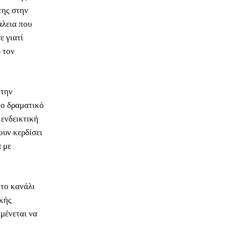
της στην
άλεια που
ε γιατί
 τον
 την
το δραματικό
 ενδεικτική
ουν κερδίσει
 με
 το κανάλι
ικής
αμένεται να