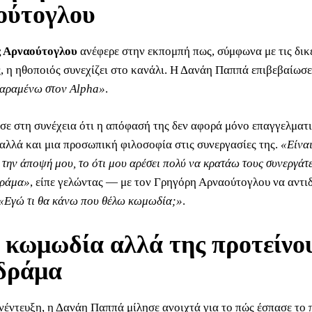
ούτογλου
 Αρναούτογλου
ανέφερε στην εκπομπή πως, σύμφωνα με τις δικ
, η ηθοποιός συνεχίζει στο κανάλι. Η Δανάη Παππά επιβεβαίωσε
αραμένω στον Alpha»
.
ησε στη συνέχεια ότι η απόφασή της δεν αφορά μόνο επαγγελματ
αλλά και μια προσωπική φιλοσοφία στις συνεργασίες της.
«Είναι
 την άποψή μου, το ότι μου αρέσει πολύ να κρατάω τους συνεργάτε
δράμα»
, είπε γελώντας — με τον Γρηγόρη Αρναούτογλου να αντι
«Εγώ τι θα κάνω που θέλω κωμωδία;»
.
 κωμωδία αλλά της προτείνο
 δράμα
νέντευξη, η Δανάη Παππά μίλησε ανοιχτά για το πώς έσπασε το π