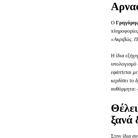
Αρνα
Ο
Γρηγόρης
πληροφορίες
«Ακριβώς. Π
Η ίδια εξήγ
υπολογισμό 
εφάπτεται με
κερδίσει το 
αυθόρμητα:
Θέλει
ξανά
Στην ίδια συ