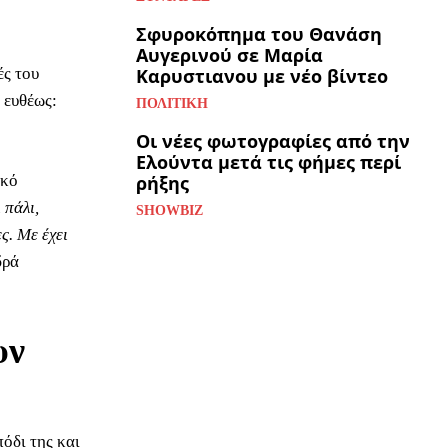
Σφυροκόπημα του Θανάση
Αυγερινού σε Μαρία
ές του
Καρυστιανου με νέο βίντεο
 ευθέως:
ΠΟΛΙΤΙΚΉ
Οι νέες φωτογραφίες από την
Ελούντα μετά τις φήμες περί
ικό
ρήξης
 πάλι,
SHOWBIZ
ς. Με έχει
δρά
υν
όδι της και