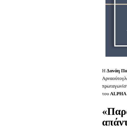
Η
Δανάη Π
Αρναούτογλο
πρωταγωνίστ
του
ALPHA
«Παρ
απάντ