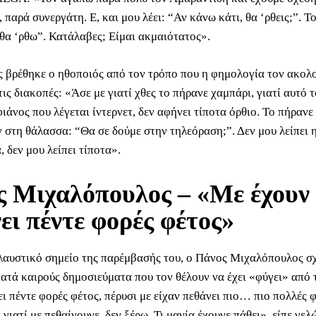
 παρά συνεργάτη. Ε, και μου λέει: “Αν κάνω κάτι, θα ‘ρθεις;”. 
 θα ‘ρθω”. Κατάλαβες; Είμαι ακμαιότατος».
 βρέθηκε ο ηθοποιός από τον τρόπο που η φημολογία τον ακολ
ις διακοπές: «Άσε με γιατί χθες το πήρανε χαμπάρι, γιατί αυτό τ
ιάνος που λέγεται ίντερνετ, δεν αφήνει τίποτα όρθιο. Το πήρανε
 στη θάλασσα: “Θα σε δούμε στην τηλεόραση;”. Δεν μου λείπει 
 δεν μου λείπει τίποτα».
 Μιχαλόπουλος – «Με έχουν
ει πέντε φορές φέτος»
λαυστικό σημείο της παρέμβασής του, ο Πάνος Μιχαλόπουλος σ
κατά καιρούς δημοσιεύματα που τον θέλουν να έχει «φύγει» από 
ι πέντε φορές φέτος, πέρυσι με είχαν πεθάνει πιο… πιο πολλές φ
 γιατί με πεθαίνουνε, δεν ξέρω. Τι μανία έχουνε πάθει», είπε γελ