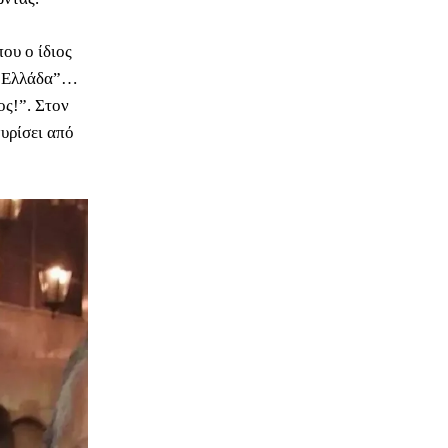
 που ο ίδιος
 η Ελλάδα”…
ος!”. Στον
γυρίσει από