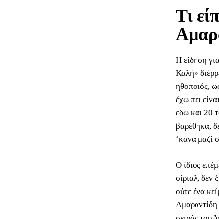
Τι εί
Αμαρ
Η είδηση γι
Καλή» διέρρ
ηθοποιός, ω
έχω πει είν
εδώ και 20 
βαρέθηκα, δε
‘κανα μαζί σ
Ο ίδιος επέμ
σίριαλ, δεν 
ούτε ένα κεί
Αμαραντίδη 
σειράς του 