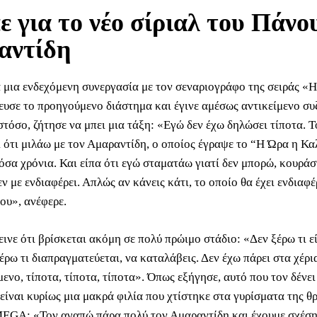
πε για το νέο σίριαλ του Πάνο
αντίδη
α μια ενδεχόμενη συνεργασία με τον σεναριογράφο της σειράς «
ευσε το προηγούμενο διάστημα και έγινε αμέσως αντικείμενο συ
στόσο, ζήτησε να μπει μια τάξη: «Εγώ δεν έχω δηλώσει τίποτα. 
αι ότι μιλάω με τον Αμαραντίδη, ο οποίος έγραψε το “Η Ώρα η 
τόσα χρόνια. Και είπα ότι εγώ σταματάω γιατί δεν μπορώ, κουρά
ν με ενδιαφέρει. Απλώς αν κάνεις κάτι, το οποίο θα έχει ενδιαφέ
ου», ανέφερε.
εινε ότι βρίσκεται ακόμη σε πολύ πρώιμο στάδιο: «Δεν ξέρω τι ε
ξέρω τι διαπραγματεύεται, να καταλάβεις. Δεν έχω πάρει στα χέρι
μενο, τίποτα, τίποτα, τίποτα». Όπως εξήγησε, αυτό που τον δένει
είναι κυρίως μια μακρά φιλία που χτίστηκε στα γυρίσματα της θ
MEGA: «Τον αγαπώ πάρα πολύ τον Αμαραντίδη και έχουμε σχέση