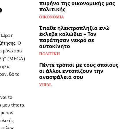
πυρήνα της οικονομικής μας
υ
πολιτικής
ΟΙΚΟΝΟΜΊΑ
Έπαθε ηλεκτροπληξία ενώ
έκλεβε καλώδια – Τον
Η Ώρα η
παράτησαν νεκρό σε
ζήτησης. Ο
αυτοκίνητο
Το μόνο που
ΠΟΛΙΤΙΚΉ
Καλή” (MEGA)
Πέντε τρόποι με τους οποίους
στηκα,
οι άλλοι εντοπίζουν την
ρον, θα το
ανασφάλειά σου
VIRAL
ίναι το
α μου τίποτα,
 με τον
ρυλικής
 φιλίας