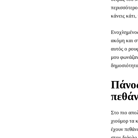
περισσότερο,
κάνεις κάτι,
Ενοχλημένος
ακόμη και στ
αυτός ο ρουφ
μου φωνάζαν
δημοσιότητα,
Πάνος
πεθάν
Στο πιο απο
χιούμορ τα 
έχουν πεθάνε
στον διάολο,