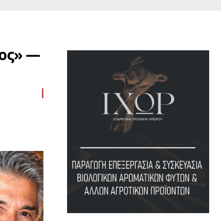
τος» —