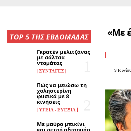
«Με έ
TOP 5 ΤΗΣ ΕΒΔΟΜΑΔΑΣ
Γκρατέν μελιτζάνας
με σάλτσα
ντομάτας
9 Ιουνίο
ΣΥΝΤΑΓΈΣ
Πώς να μειώσω τη
χοληστερίνη
φυσικά με 8
κινήσεις
ΥΓΕΊΑ - ΕΥΕΞΊΑ
Με μαύρο μπικίνι
και ρετρό αξεσουάρ