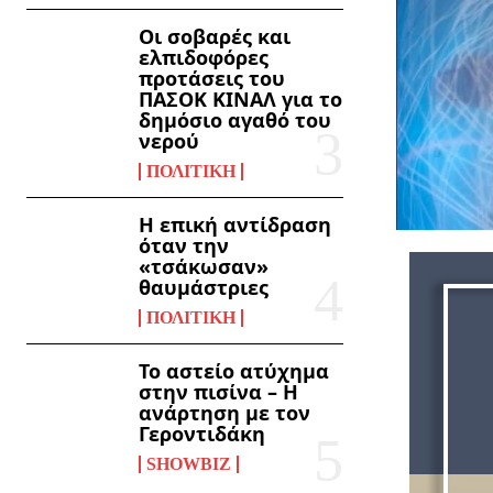
Οι σοβαρές και
ελπιδοφόρες
προτάσεις του
ΠΑΣΟΚ ΚΙΝΑΛ για το
δημόσιο αγαθό του
νερού
ΠΟΛΙΤΙΚΉ
Η επική αντίδραση
όταν την
«τσάκωσαν»
θαυμάστριες
ΠΟΛΙΤΙΚΉ
Το αστείο ατύχημα
στην πισίνα – Η
ανάρτηση με τον
Γεροντιδάκη
SHOWBIZ