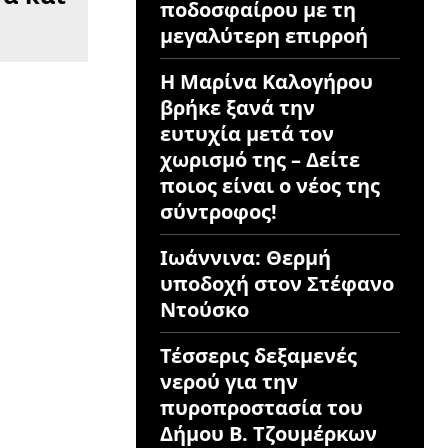
ποδοσφαίρου με τη
μεγαλύτερη επιρροή
Η Μαρίνα Καλογήρου
βρήκε ξανά την
ευτυχία μετά τον
χωρισμό της – Δείτε
ποιος είναι ο νέος της
σύντροφος!
Ιωάννινα: Θερμή
υποδοχή στον Στέφανο
Ντούσκο
Τέσσερις δεξαμενές
νερού για την
πυροπροστασία του
Δήμου Β. Τζουμέρκων