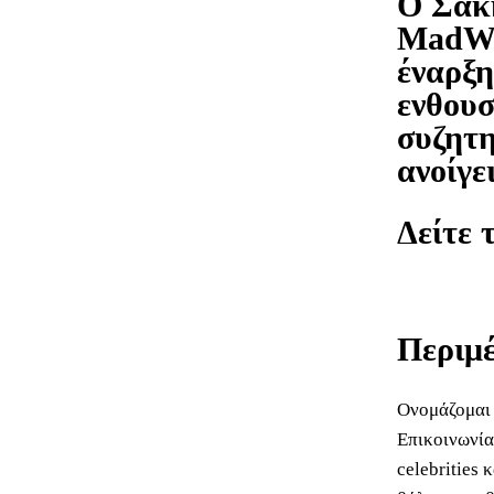
Ο Σάκη
MadWal
έναρξη
ενθουσ
συζητη
ανοίγε
Δείτε 
Περιμέ
Ονομάζομαι 
Επικοινωνία
celebrities 