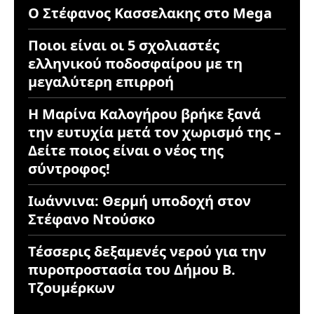
Ο Στέφανος Κασσελακης στο Mega
Ποιοι είναι οι 5 σχολιαστές
ελληνικού ποδοσφαίρου με τη
μεγαλύτερη επιρροή
Η Μαρίνα Καλογήρου βρήκε ξανά
την ευτυχία μετά τον χωρισμό της –
Δείτε ποιος είναι ο νέος της
σύντροφος!
Ιωάννινα: Θερμή υποδοχή στον
Στέφανο Ντούσκο
Τέσσερις δεξαμενές νερού για την
πυροπροστασία του Δήμου Β.
Τζουμέρκων