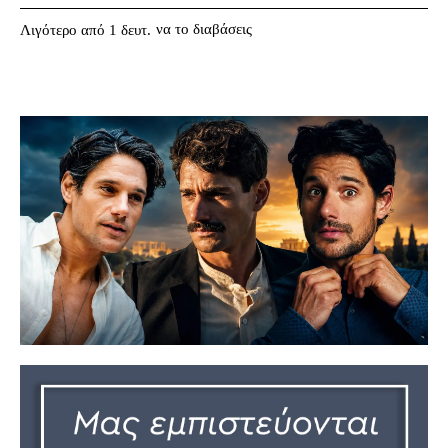
να το διαβάσεις
Λιγότερο από 1
δευτ.