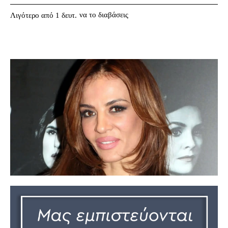
να το διαβάσεις
Λιγότερο από 1
δευτ.