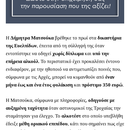
Η
Δήμητρα Ματσούκα
βρέθηκε το πρωί στα
δικαστήρια
της Ευελπίδων
, έπειτα από τη σύλληψή της όταν
εντοπίστηκε να οδηγεί
χωρίς δίπλωμα
και
υπό την
επήρεια αλκοόλ
. Το περιστατικό έχει προκαλέσει έντονο
ενδιαφέρον, με την ηθοποιό να αντιμετωπίζει ποινές που,
σύμφωνα με τις Αρχές, μπορεί να κυμανθούν από
έναν
μήνα έως και ένα έτος φυλάκιση
και
πρόστιμο 350 ευρώ
.
Η Ματσούκα, σύμφωνα με πληροφορίες,
οδηγούσε με
αυξημένη ταχύτητα
όταν αστυνομικοί της Τροχαίας την
σταμάτησαν για έλεγχο. Το
αλκοτέστ
στο οποίο υπεβλήθη
έδειξε
μέθη οριακού επιπέδου
, κάτι που σημαίνει πως είχε