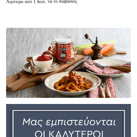
να το διαβάσεις
Λιγότερο από 1
δευτ.